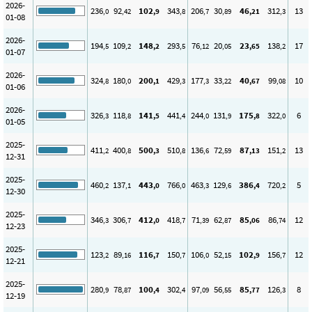
2026-
236
92
102
343
206
30
46
312
13
,0
,42
,9
,8
,7
,89
,21
,3
01-08
2026-
194
109
148
293
76
20
23
138
17
,5
,2
,2
,5
,12
,05
,65
,2
01-07
2026-
324
180
200
429
177
33
40
99
10
,8
,0
,1
,3
,3
,22
,67
,08
01-06
2026-
326
118
141
441
244
131
175
322
6
,3
,8
,5
,4
,0
,9
,8
,0
01-05
2025-
411
400
500
510
136
72
87
151
13
,2
,8
,3
,8
,6
,59
,13
,2
12-31
2025-
460
137
443
766
463
129
386
720
5
,2
,1
,0
,0
,3
,6
,4
,2
12-30
2025-
346
306
412
418
71
62
85
86
12
,3
,7
,0
,7
,39
,87
,06
,74
12-23
2025-
123
89
116
150
106
52
102
156
12
,2
,16
,7
,7
,0
,15
,9
,7
12-21
2025-
280
78
100
302
97
56
85
126
8
,9
,87
,4
,4
,09
,55
,77
,3
12-19