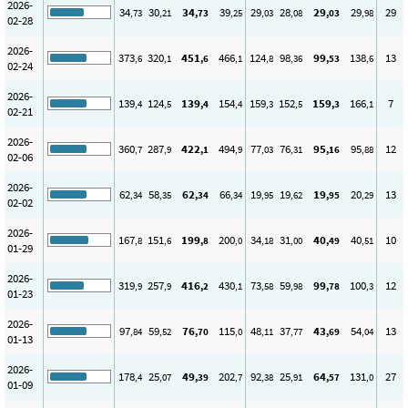
2026-
34
30
34
39
29
28
29
29
29
,73
,21
,73
,25
,03
,08
,03
,98
02-28
2026-
373
320
451
466
124
98
99
138
13
,6
,1
,6
,1
,8
,36
,53
,6
02-24
2026-
139
124
139
154
159
152
159
166
7
,4
,5
,4
,4
,3
,5
,3
,1
02-21
2026-
360
287
422
494
77
76
95
95
12
,7
,9
,1
,9
,03
,31
,16
,88
02-06
2026-
62
58
62
66
19
19
19
20
13
,34
,35
,34
,34
,95
,62
,95
,29
02-02
2026-
167
151
199
200
34
31
40
40
10
,8
,6
,8
,0
,18
,00
,49
,51
01-29
2026-
319
257
416
430
73
59
99
100
12
,9
,9
,2
,1
,58
,98
,78
,3
01-23
2026-
97
59
76
115
48
37
43
54
13
,84
,52
,70
,0
,11
,77
,69
,04
01-13
2026-
178
25
49
202
92
25
64
131
27
,4
,07
,39
,7
,38
,91
,57
,0
01-09