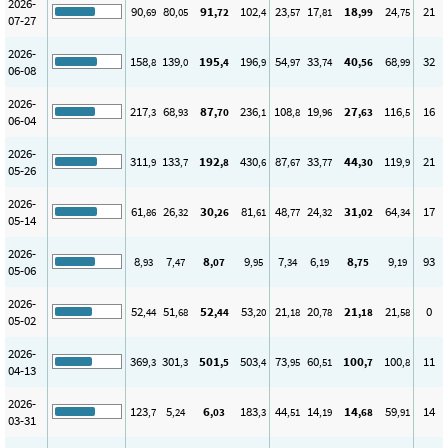
2026-
90
80
91
102
23
17
18
24
21
,69
,05
,72
,4
,57
,81
,99
,75
07-27
2026-
158
139
195
196
54
33
40
68
32
,8
,0
,4
,9
,97
,74
,56
,99
06-08
2026-
217
68
87
236
108
19
27
116
16
,3
,93
,70
,1
,8
,96
,63
,5
06-04
2026-
311
133
192
430
87
33
44
119
21
,9
,7
,8
,6
,67
,77
,30
,9
05-26
2026-
61
26
30
81
48
24
31
64
17
,86
,32
,26
,61
,77
,32
,02
,34
05-14
2026-
8
7
8
9
7
6
8
9
93
,93
,47
,07
,95
,34
,19
,75
,19
05-06
2026-
52
51
52
53
21
20
21
21
0
,44
,68
,44
,20
,18
,78
,18
,58
05-02
2026-
369
301
501
503
73
60
100
100
11
,3
,3
,5
,4
,95
,51
,7
,8
04-13
2026-
123
5
6
183
44
14
14
59
14
,7
,24
,03
,3
,51
,19
,68
,91
03-31