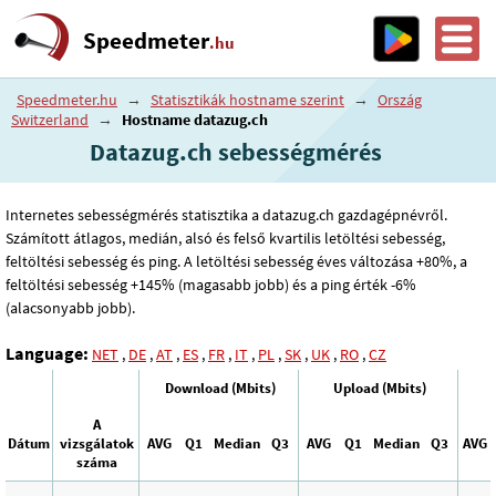
Speedmeter
.hu
Speedmeter.hu
→
Statisztikák hostname szerint
→
Ország
Switzerland
→
Hostname datazug.ch
Datazug.ch sebességmérés
Internetes sebességmérés statisztika a datazug.ch gazdagépnévről.
Számított átlagos, medián, alsó és felső kvartilis letöltési sebesség,
feltöltési sebesség és ping. A letöltési sebesség éves változása +80%, a
feltöltési sebesség +145% (magasabb jobb) és a ping érték -6%
(alacsonyabb jobb).
Language:
NET
,
DE
,
AT
,
ES
,
FR
,
IT
,
PL
,
SK
,
UK
,
RO
,
CZ
Download (Mbits)
Upload (Mbits)
A
Dátum
vizsgálatok
AVG
Q1
Median
Q3
AVG
Q1
Median
Q3
AVG
száma