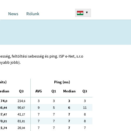
▾
News
Rólunk
ség, feltöltési sebesség és ping. ISP e-Net, s.r.o
nyabb jobb).
its)
Ping (ms)
edian
Q3
AVG
Q1
Median
Q3
174
214
3
3
3
3
,0
,6
86
90
9
5
6
11
,44
,67
37
41
7
7
7
8
,47
,17
70
81
7
7
7
8
,21
,81
21
26
7
7
7
7
,74
,04