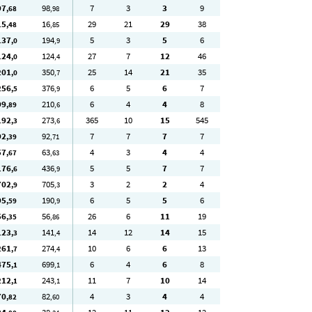
97
98
7
3
3
9
,68
,98
15
16
29
21
29
38
,48
,85
137
194
5
3
5
6
,0
,9
124
124
27
7
12
46
,0
,4
201
350
25
14
21
35
,0
,7
256
376
6
5
6
7
,5
,9
99
210
6
4
4
8
,89
,6
192
273
365
10
15
545
,3
,6
92
92
7
7
7
7
,39
,71
57
63
4
3
4
4
,67
,63
176
436
5
5
7
7
,6
,9
702
705
3
2
2
4
,9
,3
95
190
6
5
5
6
,59
,9
56
56
26
6
11
19
,35
,86
123
141
14
12
14
15
,3
,4
261
274
10
6
6
13
,7
,4
475
699
6
4
6
8
,1
,1
212
243
11
7
10
14
,1
,1
70
82
4
3
4
4
,82
,60