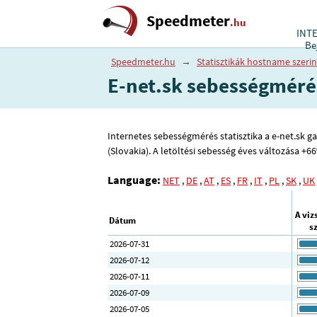
Speedmeter
.hu
INT
Be
Speedmeter.hu
→
Statisztikák hostname szerin
E-net.sk sebességméré
Internetes sebességmérés statisztika a e-net.sk gaz
(Slovakia). A letöltési sebesség éves változása +
Language:
NET
,
DE
,
AT
,
ES
,
FR
,
IT
,
PL
,
SK
,
UK
A viz
Dátum
s
2026-07-31
2026-07-12
2026-07-11
2026-07-09
2026-07-05