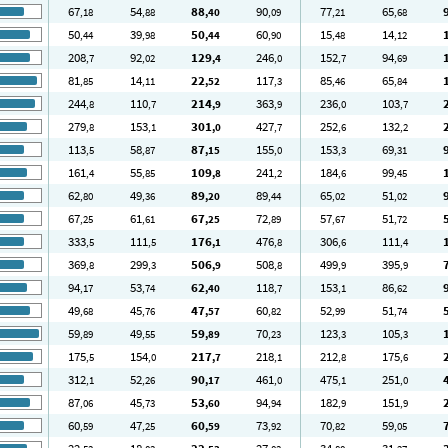
67
54
88
90
77
65
,18
,88
,40
,09
,21
,68
50
39
50
60
15
14
,44
,98
,44
,90
,48
,12
208
92
129
246
152
94
,7
,02
,4
,0
,7
,69
81
14
22
117
85
65
,85
,11
,52
,3
,46
,84
244
110
214
363
236
103
,8
,7
,9
,9
,0
,7
279
153
301
427
252
132
,8
,1
,0
,7
,6
,2
113
58
87
155
153
69
,5
,87
,15
,0
,3
,31
161
55
109
241
184
99
,4
,85
,8
,2
,6
,45
62
49
89
89
65
51
,80
,36
,20
,44
,02
,02
67
61
67
72
57
51
,25
,61
,25
,89
,67
,72
333
111
176
476
306
111
,5
,5
,1
,8
,6
,4
369
299
506
508
499
395
,8
,3
,9
,8
,9
,9
94
53
62
118
153
86
,17
,74
,40
,7
,1
,62
49
45
47
60
52
51
,68
,76
,57
,82
,99
,74
59
49
59
70
123
105
,89
,55
,89
,23
,3
,3
175
154
217
218
212
175
,5
,0
,7
,1
,8
,6
312
52
90
461
475
251
,1
,26
,17
,0
,1
,0
87
45
53
94
182
151
,06
,73
,60
,94
,9
,9
60
47
60
73
70
59
,59
,25
,59
,92
,82
,05