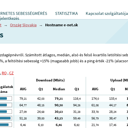
ERNETES SEBESSÉGMÉRÉS
STATISZTIKA
Kapcsolat szolgáltatója
jelentkezés
t
→
Ország Slovakia
→
Hostname e-net.sk
s
dagépnévről. Számított átlagos, medián, alsó és felső kvartilis letöltési sebes
66%, a feltöltési sebesség +15% (magasabb jobb) és a ping érték -21% (alacso
,
RO
,
CZ
Download (Mbits)
Upload (Mb
sgálatok
AVG
Q1
Median
Q3
AVG
Q1
M
záma
79
42
79
116
174
133
,21
,03
,21
,4
,0
,4
64
48
90
94
61
44
,77
,15
,50
,26
,08
,17
27
24
30
31
33
28
,09
,68
,63
,28
,78
,24
51
39
43
59
56
38
,28
,00
,15
,49
,79
,47
6
6
6
6
21
17
,46
,10
,46
,82
,74
,45