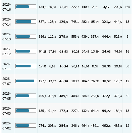
2026-
154
20
23
222
140
2
3
209
165
,5
,98
,81
,7
,2
,31
,12
,6
07-16
2026-
387
128
129
743
282
85
321
444
13
,2
,4
,5
,5
,2
,24
,2
,6
07-14
2026-
386
112
279
553
439
357
444
526
8
,9
,8
,5
,6
,0
,4
,4
,0
07-13
2026-
64
37
63
90
54
13
14
74
18
,29
,90
,43
,26
,49
,99
,03
,76
07-12
2026-
17
6
10
20
18
8
18
29
30
,52
,91
,24
,85
,92
,08
,53
,38
07-11
2026-
127
13
46
189
104
26
30
125
12
,3
,07
,20
,7
,0
,98
,57
,7
07-07
2026-
405
313
389
488
284
235
372
376
9
,4
,9
,1
,8
,0
,6
,1
,4
07-05
2026-
155
91
172
227
132
64
99
184
13
,3
,42
,3
,6
,9
,54
,22
,4
07-03
2026-
274
208
284
346
464
439
462
488
12
,7
,5
,8
,1
,4
,1
,6
,8
07-02