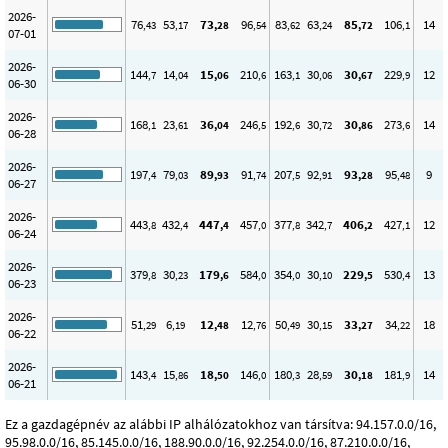
2026-
76
53
73
96
83
63
85
106
14
,43
,17
,28
,54
,62
,24
,72
,1
07-01
2026-
144
14
15
210
163
30
30
229
12
,7
,04
,06
,6
,1
,06
,67
,9
06-30
2026-
168
23
36
246
192
30
30
273
14
,1
,61
,04
,5
,6
,72
,86
,6
06-28
2026-
197
79
89
91
207
92
93
95
9
,4
,03
,93
,74
,5
,91
,28
,48
06-27
2026-
443
432
447
457
377
342
406
427
12
,8
,4
,4
,0
,8
,7
,2
,1
06-24
2026-
379
30
179
584
354
30
229
530
13
,8
,23
,6
,0
,0
,10
,5
,4
06-23
2026-
51
6
12
12
50
30
33
34
18
,29
,19
,48
,76
,49
,15
,27
,22
06-22
2026-
143
15
18
146
180
28
30
181
14
,4
,86
,50
,0
,3
,59
,18
,9
06-21
Ez a gazdagépnév az alábbi IP alhálózatokhoz van társítva: 94.157.0.0/16,
95.98.0.0/16, 85.145.0.0/16, 188.90.0.0/16, 92.254.0.0/16, 87.210.0.0/16,