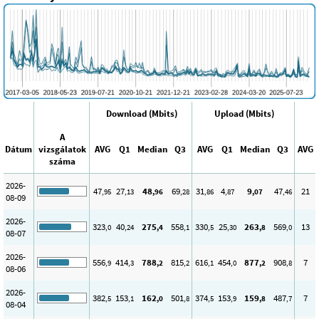
Download (Mbits)
Upload (Mbits)
A
Dátum
vizsgálatok
AVG
Q1
Median
Q3
AVG
Q1
Median
Q3
AVG
száma
2026-
47
27
48
69
31
4
9
47
21
,95
,13
,96
,28
,86
,87
,07
,46
08-09
2026-
323
40
275
558
330
25
263
569
13
,0
,24
,4
,1
,5
,30
,8
,0
08-07
2026-
556
414
788
815
616
454
877
908
7
,9
,3
,2
,2
,1
,0
,2
,8
08-06
2026-
382
153
162
501
374
153
159
487
7
,5
,1
,0
,8
,5
,9
,8
,7
08-04