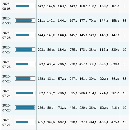
2026-
143
142
143
143
160
158
160
161
8
,0
,5
,0
,6
,0
,5
,0
,6
08-03
2026-
211
140
144
197
177
70
144
158
36
,3
,1
,0
,7
,5
,88
,4
,1
07-30
2026-
144
143
144
145
145
143
145
147
8
,4
,8
,4
,0
,3
,2
,3
,5
07-28
2026-
203
56
184
275
173
33
113
330
10
,3
,76
,3
,2
,6
,68
,1
,9
07-27
2026-
523
400
706
738
457
366
638
638
8
,8
,4
,5
,6
,5
,7
,3
,8
07-26
2026-
188
13
57
247
161
30
32
86
35
,1
,21
,17
,5
,6
,07
,84
,21
07-25
2026-
332
108
296
395
286
134
274
361
15
,5
,7
,3
,8
,4
,6
,6
,0
07-24
2026-
286
50
71
446
220
36
63
416
10
,5
,97
,32
,6
,9
,92
,80
,4
07-23
2026-
465
349
682
690
327
244
458
475
13
,8
,0
,1
,8
,1
,5
,8
,6
07-21