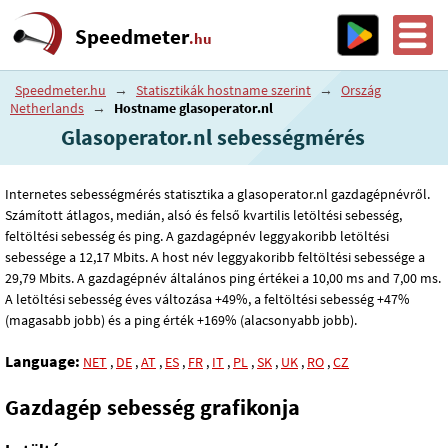
Speedmeter
.hu
Speedmeter.hu
→
Statisztikák hostname szerint
→
Ország
Netherlands
→
Hostname glasoperator.nl
Glasoperator.nl sebességmérés
Internetes sebességmérés statisztika a glasoperator.nl gazdagépnévről.
Számított átlagos, medián, alsó és felső kvartilis letöltési sebesség,
feltöltési sebesség és ping. A gazdagépnév leggyakoribb letöltési
sebessége a 12
,17
Mbits. A host név leggyakoribb feltöltési sebessége a
29
,79
Mbits. A gazdagépnév általános ping értékei a 10
,00
ms and 7
,00
ms.
A letöltési sebesség éves változása +49%, a feltöltési sebesség +47%
(magasabb jobb) és a ping érték +169% (alacsonyabb jobb).
Language:
NET
,
DE
,
AT
,
ES
,
FR
,
IT
,
PL
,
SK
,
UK
,
RO
,
CZ
Gazdagép sebesség grafikonja