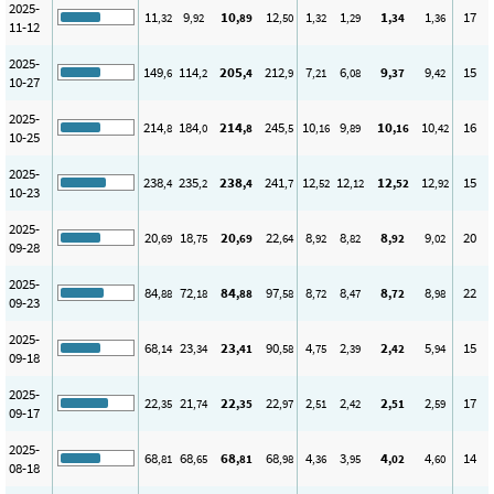
2025-
11
9
10
12
1
1
1
1
17
,32
,92
,89
,50
,32
,29
,34
,36
11-12
2025-
149
114
205
212
7
6
9
9
15
,6
,2
,4
,9
,21
,08
,37
,42
10-27
2025-
214
184
214
245
10
9
10
10
16
,8
,0
,8
,5
,16
,89
,16
,42
10-25
2025-
238
235
238
241
12
12
12
12
15
,4
,2
,4
,7
,52
,12
,52
,92
10-23
2025-
20
18
20
22
8
8
8
9
20
,69
,75
,69
,64
,92
,82
,92
,02
09-28
2025-
84
72
84
97
8
8
8
8
22
,88
,18
,88
,58
,72
,47
,72
,98
09-23
2025-
68
23
23
90
4
2
2
5
15
,14
,34
,41
,58
,75
,39
,42
,94
09-18
2025-
22
21
22
22
2
2
2
2
17
,35
,74
,35
,97
,51
,42
,51
,59
09-17
2025-
68
68
68
68
4
3
4
4
14
,81
,65
,81
,98
,36
,95
,02
,60
08-18