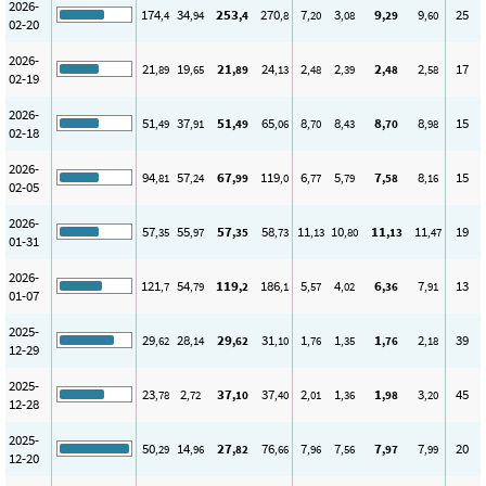
2026-
174
34
253
270
7
3
9
9
25
,4
,94
,4
,8
,20
,08
,29
,60
02-20
2026-
21
19
21
24
2
2
2
2
17
,89
,65
,89
,13
,48
,39
,48
,58
02-19
2026-
51
37
51
65
8
8
8
8
15
,49
,91
,49
,06
,70
,43
,70
,98
02-18
2026-
94
57
67
119
6
5
7
8
15
,81
,24
,99
,0
,77
,79
,58
,16
02-05
2026-
57
55
57
58
11
10
11
11
19
,35
,97
,35
,73
,13
,80
,13
,47
01-31
2026-
121
54
119
186
5
4
6
7
13
,7
,79
,2
,1
,57
,02
,36
,91
01-07
2025-
29
28
29
31
1
1
1
2
39
,62
,14
,62
,10
,76
,35
,76
,18
12-29
2025-
23
2
37
37
2
1
1
3
45
,78
,72
,10
,40
,01
,36
,98
,20
12-28
2025-
50
14
27
76
7
7
7
7
20
,29
,96
,82
,66
,96
,56
,97
,99
12-20