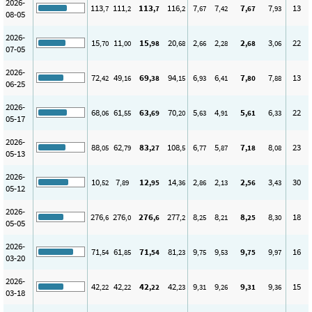
2026-
113
111
113
116
7
7
7
7
13
,7
,2
,7
,2
,67
,42
,67
,93
08-05
2026-
15
11
15
20
2
2
2
3
22
,70
,00
,98
,68
,66
,28
,68
,06
07-05
2026-
72
49
69
94
6
6
7
7
13
,42
,16
,38
,15
,93
,41
,80
,88
06-25
2026-
68
61
63
70
5
4
5
6
22
,06
,55
,69
,20
,63
,91
,61
,33
05-17
2026-
88
62
83
108
6
5
7
8
23
,05
,79
,27
,5
,77
,87
,18
,08
05-13
2026-
10
7
12
14
2
2
2
3
30
,52
,89
,95
,36
,86
,13
,56
,43
05-12
2026-
276
276
276
277
8
8
8
8
18
,6
,0
,6
,2
,25
,21
,25
,30
05-05
2026-
71
61
71
81
9
9
9
9
16
,54
,85
,54
,23
,75
,53
,75
,97
03-20
2026-
42
42
42
42
9
9
9
9
15
,22
,22
,22
,23
,31
,26
,31
,36
03-18