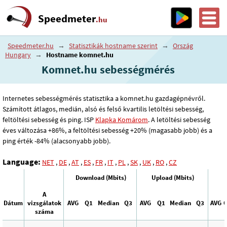
Speedmeter
.hu
Speedmeter.hu
→
Statisztikák hostname szerint
→
Ország
Hungary
→
Hostname komnet.hu
Komnet.hu sebességmérés
Internetes sebességmérés statisztika a komnet.hu gazdagépnévről.
Számított átlagos, medián, alsó és felső kvartilis letöltési sebesség,
feltöltési sebesség és ping. ISP
Klapka Komárom
. A letöltési sebesség
éves változása +86%, a feltöltési sebesség +20% (magasabb jobb) és a
ping érték -84% (alacsonyabb jobb).
Language:
NET
,
DE
,
AT
,
ES
,
FR
,
IT
,
PL
,
SK
,
UK
,
RO
,
CZ
Download (Mbits)
Upload (Mbits)
A
Dátum
vizsgálatok
AVG
Q1
Median
Q3
AVG
Q1
Median
Q3
AVG
száma