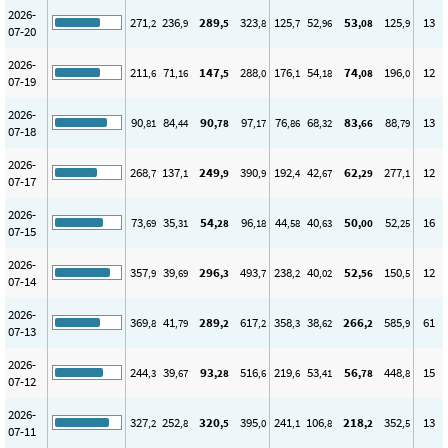
2026-
271
236
289
323
125
52
53
125
13
,2
,9
,5
,8
,7
,96
,08
,9
07-20
2026-
211
71
147
288
176
54
74
196
12
,6
,16
,5
,0
,1
,18
,08
,0
07-19
2026-
90
84
90
97
76
68
83
88
13
,81
,44
,78
,17
,86
,32
,66
,79
07-18
2026-
268
137
249
390
192
42
62
277
12
,7
,1
,9
,9
,4
,67
,29
,1
07-17
2026-
73
35
54
96
44
40
50
52
16
,69
,31
,28
,18
,58
,63
,00
,25
07-15
2026-
357
39
296
493
238
40
52
150
12
,9
,69
,3
,7
,2
,02
,56
,5
07-14
2026-
369
41
289
617
358
38
266
585
61
,8
,79
,2
,2
,3
,62
,2
,9
07-13
2026-
244
39
93
516
219
53
56
448
15
,3
,67
,28
,6
,6
,41
,78
,8
07-12
2026-
327
252
320
395
241
106
218
352
13
,2
,8
,5
,0
,1
,8
,2
,5
07-11