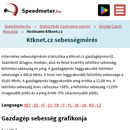
Speedmeter
.hu
Speedmeter.hu
→
Statisztikák hostname szerint
→
Ország Czech
Republic
→
Hostname ktknet.cz
Ktknet.cz sebességmérés
Internetes sebességmérés statisztika a ktknet.cz gazdagépnévről.
Számított átlagos, medián, alsó és felső kvartilis letöltési sebesség,
feltöltési sebesség és ping. A gazdagépnév leggyakoribb letöltési
sebessége a 300
,8
Mbits. A host név leggyakoribb feltöltési sebessége a
50
,65
Mbits. A gazdagépnév leggyakoribb ping értéke a 12
,00
ms. A
letöltési sebesség éves változása +38%, a feltöltési sebesség +125%
(magasabb jobb) és a ping érték -5% (alacsonyabb jobb).
Language:
NET
,
DE
,
AT
,
ES
,
FR
,
IT
,
PL
,
SK
,
UK
,
RO
,
CZ
Gazdagép sebesség grafikonja