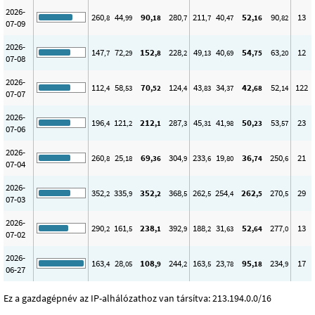
2026-
260
44
90
280
211
40
52
90
13
,8
,99
,18
,7
,7
,47
,16
,82
07-09
2026-
147
72
152
228
49
40
54
63
12
,7
,29
,8
,2
,13
,69
,75
,20
07-08
2026-
112
58
70
124
43
34
42
52
122
,4
,53
,52
,4
,83
,37
,68
,14
07-07
2026-
196
121
212
287
45
41
50
53
23
,4
,2
,1
,3
,31
,98
,23
,57
07-06
2026-
260
25
69
304
233
19
36
250
21
,8
,18
,36
,9
,6
,80
,74
,6
07-04
2026-
352
335
352
368
262
254
262
270
29
,2
,9
,2
,5
,5
,4
,5
,5
07-03
2026-
290
161
238
392
188
31
52
277
13
,2
,5
,1
,9
,2
,63
,64
,0
07-02
2026-
163
28
108
244
163
23
95
234
17
,4
,05
,9
,2
,5
,78
,18
,9
06-27
Ez a gazdagépnév az IP-alhálózathoz van társítva: 213.194.0.0/16