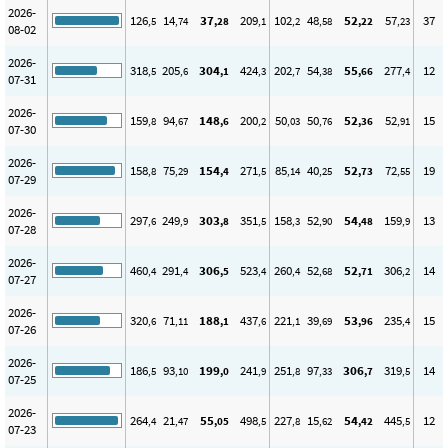
2026-
126
14
37
209
102
48
52
57
37
,5
,74
,28
,1
,2
,58
,22
,23
08-02
2026-
318
205
304
424
202
54
55
277
12
,5
,6
,1
,3
,7
,38
,66
,4
07-31
2026-
159
94
148
200
50
50
52
52
15
,8
,67
,6
,2
,03
,76
,36
,91
07-30
2026-
158
75
154
271
85
40
52
72
19
,8
,29
,4
,5
,14
,25
,73
,55
07-29
2026-
297
249
303
351
158
52
54
159
13
,6
,9
,8
,5
,3
,90
,48
,9
07-28
2026-
460
291
306
523
260
52
52
306
14
,4
,4
,5
,4
,4
,68
,71
,2
07-27
2026-
320
71
188
437
221
39
53
235
15
,6
,11
,1
,6
,1
,69
,96
,4
07-26
2026-
186
93
199
241
251
97
306
319
14
,5
,10
,0
,9
,8
,33
,7
,5
07-25
2026-
264
21
55
498
227
15
54
445
12
,4
,47
,05
,5
,8
,62
,42
,5
07-23