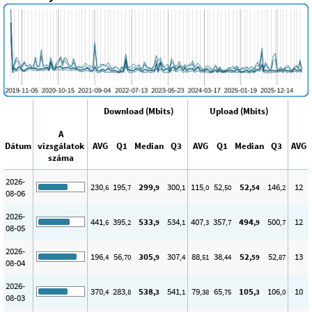
Download (Mbits)
Upload (Mbits)
A
Dátum
vizsgálatok
AVG
Q1
Median
Q3
AVG
Q1
Median
Q3
AVG
száma
2026-
230
195
299
300
115
52
52
146
12
,6
,7
,9
,1
,0
,50
,54
,2
08-06
2026-
441
395
533
534
407
357
494
500
12
,6
,2
,9
,1
,3
,7
,9
,7
08-05
2026-
196
56
305
307
88
38
52
52
13
,4
,70
,9
,4
,51
,44
,59
,87
08-04
2026-
370
283
538
541
79
65
105
106
10
,4
,8
,3
,1
,38
,75
,3
,0
08-03