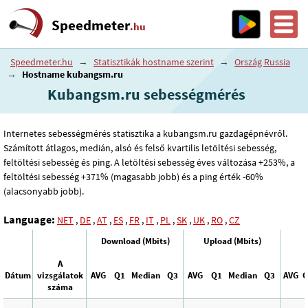
Speedmeter
.hu
Speedmeter.hu
→
Statisztikák hostname szerint
→
Ország Russia
→
Hostname kubangsm.ru
Kubangsm.ru sebességmérés
Internetes sebességmérés statisztika a kubangsm.ru gazdagépnévről.
Számított átlagos, medián, alsó és felső kvartilis letöltési sebesség,
feltöltési sebesség és ping. A letöltési sebesség éves változása +253%, a
feltöltési sebesség +371% (magasabb jobb) és a ping érték -60%
(alacsonyabb jobb).
Language:
NET
,
DE
,
AT
,
ES
,
FR
,
IT
,
PL
,
SK
,
UK
,
RO
,
CZ
Download (Mbits)
Upload (Mbits)
A
Dátum
vizsgálatok
AVG
Q1
Median
Q3
AVG
Q1
Median
Q3
AVG
Q
száma