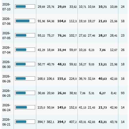
2026-
29
25
29
33
10
10
10
10
24
,69
,76
,69
,62
,71
,54
,71
,89
07-10
2026-
91
64
104
112
19
19
21
21
18
,98
,38
,0
,3
,10
,27
,03
,56
07-06
2026-
93
75
76
102
27
27
28
28
23
,22
,27
,26
,7
,82
,46
,27
,41
07-05
2026-
41
18
31
59
10
6
7
12
26
,29
,84
,94
,07
,25
,23
,06
,67
07-04
2026-
50
40
48
59
16
9
13
21
18
,77
,79
,32
,52
,27
,03
,21
,98
06-30
2026-
168
106
155
224
36
32
40
42
16
,5
,6
,6
,0
,70
,54
,63
,83
06-26
2026-
30
20
26
38
7
5
6
8
93
,85
,50
,30
,92
,06
,31
,27
,42
06-25
2026-
115
50
145
152
41
21
21
42
14
,0
,54
,0
,8
,13
,43
,73
,90
06-24
2026-
394
382
394
407
43
42
43
43
14
,7
,1
,7
,2
,31
,83
,31
,78
06-21