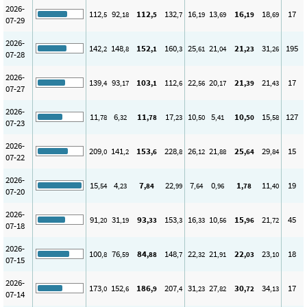
2026-
112
92
112
132
16
13
16
18
17
,5
,18
,5
,7
,19
,69
,19
,69
07-29
2026-
142
148
152
160
25
21
21
31
195
,2
,8
,1
,3
,61
,04
,23
,26
07-28
2026-
139
93
103
112
22
20
21
21
17
,4
,17
,1
,6
,56
,17
,39
,43
07-27
2026-
11
6
11
17
10
5
10
15
127
,78
,32
,78
,23
,50
,41
,50
,58
07-23
2026-
209
141
153
228
26
21
25
29
15
,0
,2
,6
,8
,12
,88
,64
,84
07-22
2026-
15
4
7
22
7
0
1
11
19
,54
,23
,84
,99
,64
,96
,78
,40
07-20
2026-
91
31
93
153
16
10
15
21
45
,20
,19
,33
,3
,33
,56
,96
,72
07-18
2026-
100
76
84
148
22
21
22
23
18
,8
,59
,88
,7
,32
,91
,03
,10
07-15
2026-
173
152
186
207
31
27
30
34
17
,0
,6
,9
,4
,23
,82
,72
,13
07-14