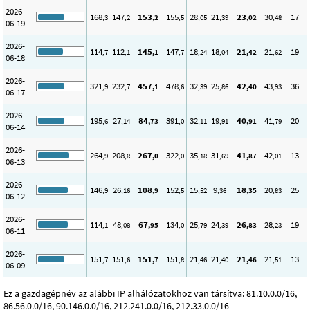
2026-
168
147
153
155
28
21
23
30
17
,3
,2
,2
,5
,05
,39
,02
,48
06-19
2026-
114
112
145
147
18
18
21
21
19
,7
,1
,1
,7
,24
,04
,42
,62
06-18
2026-
321
232
457
478
32
25
42
43
36
,9
,7
,1
,6
,39
,86
,40
,93
06-17
2026-
195
27
84
391
32
19
40
41
20
,6
,14
,73
,0
,11
,91
,91
,79
06-14
2026-
264
208
267
322
35
31
41
42
13
,9
,8
,0
,0
,18
,69
,87
,01
06-13
2026-
146
26
108
152
15
9
18
20
25
,9
,16
,9
,5
,52
,36
,35
,83
06-12
2026-
114
48
67
134
25
24
26
28
19
,1
,08
,95
,0
,79
,39
,83
,23
06-11
2026-
151
151
151
151
21
21
21
21
13
,7
,6
,7
,8
,46
,40
,46
,51
06-09
Ez a gazdagépnév az alábbi IP alhálózatokhoz van társítva: 81.10.0.0/16,
86.56.0.0/16, 90.146.0.0/16, 212.241.0.0/16, 212.33.0.0/16