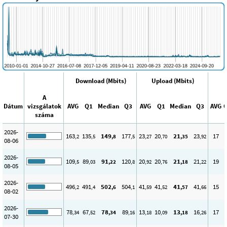
Download (Mbits)
Upload (Mbits)
A
Dátum
vizsgálatok
AVG
Q1
Median
Q3
AVG
Q1
Median
Q3
AVG
száma
2026-
163
135
149
177
23
20
21
23
17
,2
,5
,8
,5
,27
,70
,35
,92
08-06
2026-
109
89
91
120
20
20
21
21
19
,5
,03
,22
,8
,92
,76
,18
,22
08-05
2026-
496
491
502
504
41
41
41
41
15
,2
,4
,6
,1
,59
,52
,57
,66
08-02
2026-
78
67
78
89
13
10
13
16
17
,34
,52
,34
,16
,18
,09
,18
,26
07-30