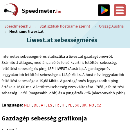
Speedmeter
.hu
Speedmeter.hu
→
Statisztikák hostname szerint
→
Ország Austria
→
Hostname liwest.at
Liwest.at sebességmérés
Internetes sebességmérés statisztika a liwest.at gazdagépnévről.
Számított átlagos, medián, alsó és felső kvartilis letöltési sebesség,
feltöltési sebesség és ping. ISP LIWEST (Austria). A gazdagépnév
leggyakoribb letöltési sebessége a 148
,9
Mbits. A host név leggyakoribb
feltöltési sebessége a 19
,68
Mbits. A gazdagépnév leggyakoribb ping
értéke a 16
,00
ms. A letöltési sebesség éves változása +70%, a feltöltési
sebesség +72% (magasabb jobb) és a ping érték -5% (alacsonyabb jobb).
Language:
NET
,
DE
,
AT
,
ES
,
FR
,
IT
,
PL
,
SK
,
UK
,
RO
,
CZ
Gazdagép sebesség grafikonja