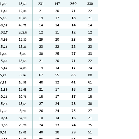
1
13
231
147
260
330
,09
,53
11
12
21
20
21
22
,40
,36
5
10
19
17
18
21
,89
,65
48
48
14
14
14
14
,57
,71
202
202
12
11
12
12
,7
,8
14
15
29
20
23
35
,99
,30
15
15
23
22
23
23
,25
,26
1
6
30
25
27
33
,88
,85
15
15
21
20
21
22
,63
,65
15
34
19
14
17
24
,47
,85
5
6
67
55
85
88
,73
,14
7
10
48
32
41
61
,88
,98
11
13
21
17
18
23
,39
,63
10
10
18
17
17
18
,25
,75
15
15
27
24
28
30
,48
,54
1
8
26
24
25
27
,30
,28
20
34
18
14
16
21
,54
,18
29
29
24
23
24
25
,00
,26
0
12
40
28
39
51
,58
,01