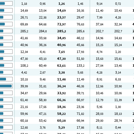
1
0
1
1
9
0
,18
,95
,26
,45
,14
,72
14
13
14
16
11
10
,69
,04
,69
,35
,40
,43
26
22
23
29
7
4
,71
,38
,57
,47
,99
,28
69
64
72
76
37
32
,89
,68
,97
,63
,84
,34
285
284
285
285
202
202
,2
,8
,2
,6
,7
,7
41
33
34
46
14
14
,65
,58
,45
,12
,96
,63
40
36
40
45
15
15
,96
,26
,96
,66
,25
,24
12
4
7
17
4
1
,34
,41
,65
,93
,74
,20
47
43
47
51
15
15
,30
,10
,30
,50
,63
,61
108
60
62
133
27
13
,2
,49
,61
,2
,04
,45
4
2
3
5
4
3
,42
,67
,38
,65
,28
,14
10
9
11
11
8
6
,15
,48
,48
,49
,91
,33
39
31
36
46
12
10
,99
,81
,34
,35
,56
,90
34
29
33
39
10
10
,87
,56
,92
,71
,45
,05
61
58
66
66
12
11
,40
,30
,36
,97
,79
,39
21
17
18
23
5
1
,15
,55
,36
,36
,95
,30
59
47
58
71
28
18
,95
,21
,22
,82
,03
,13
60
53
60
66
29
28
,18
,42
,18
,94
,00
,74
12
3
5
17
8
0
,65
,76
,29
,86
,11
,44