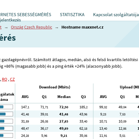
ERNETES SEBESSÉGMÉRÉS
STATISZTIKA
Kapcsolat szolgáltatója
jelentkezés
t
→
Ország Czech Republic
→
Hostname maxxnet.cz
érés
azdagépnévről. Számított átlagos, medián, alsó és felső kvartilis letöltési s
ség +86% (magasabb jobb) és a ping érték +24% (alacsonyabb jobb).
,
RO
,
CZ
Download (Mbits)
Upload (Mb
sgálatok
AVG
Q1
Median
Q3
AVG
Q1
M
záma
147
71
72
185
99
49
,1
,71
,50
,2
,32
,04
41
39
41
43
9
7
,48
,01
,48
,96
,23
,53
31
26
27
33
10
10
,59
,05
,85
,40
,71
,09
48
36
49
62
13
12
,47
,17
,89
,18
,40
,86
24
5
9
35
11
5
,28
,96
,21
,06
,91
,51