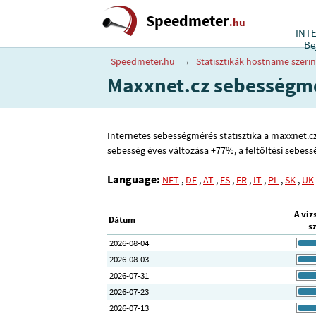
Speedmeter
.hu
INT
Be
Speedmeter.hu
→
Statisztikák hostname szerin
Maxxnet.cz sebességm
Internetes sebességmérés statisztika a maxxnet.cz g
sebesség éves változása +77%, a feltöltési sebes
Language:
NET
,
DE
,
AT
,
ES
,
FR
,
IT
,
PL
,
SK
,
UK
A viz
Dátum
s
2026-08-04
2026-08-03
2026-07-31
2026-07-23
2026-07-13