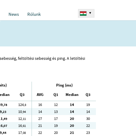
▾
News
Rólunk
ebesség, feltöltési sebesség és ping. A letöltési
its)
Ping (ms)
edian
Q3
AVG
Q1
Median
Q3
49
124
16
12
14
19
,78
,8
9
10
14
13
14
14
,23
,94
11
12
27
17
20
30
,49
,11
16
16
21
19
20
22
,07
,61
9
17
22
20
21
23
,44
,08