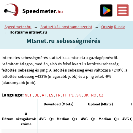
Speedmeter
.hu
Speedmeter.hu
→
Statisztikák hostname szerint
→
Ország Russia
→
Hostname mtsnet.ru
Mtsnet.ru sebességmérés
Internetes sebességmérés statisztika a mtsnet.ru gazdagépnévről.
Számított átlagos, medián, alsó és felső kvartilis letöltési sebesség,
feltöltési sebesség és ping. A letöltési sebesség éves változása +240%, a
feltöltési sebesség +433% (magasabb jobb) és a ping érték -9%
(alacsonyabb jobb).
Language:
NET
,
DE
,
AT
,
ES
,
FR
,
IT
,
PL
,
SK
,
UK
,
RO
,
CZ
Download (Mbits)
Upload (Mbits)
P
A
Dátum
vizsgálatok
AVG
Q1
Median
Q3
AVG
Q1
Median
Q3
AVG
Q
száma