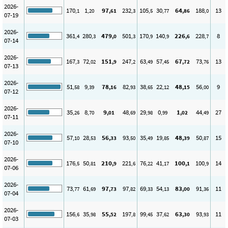
2026-
170
1
97
232
105
30
64
188
13
,1
,20
,61
,3
,5
,77
,86
,0
07-19
2026-
361
280
479
501
170
140
226
228
8
,4
,3
,0
,3
,9
,9
,6
,7
07-14
2026-
167
72
151
247
63
57
67
73
13
,3
,02
,9
,2
,49
,45
,72
,76
07-13
2026-
51
9
78
82
38
22
48
56
9
,58
,39
,16
,93
,65
,12
,15
,00
07-12
2026-
35
8
9
48
29
0
1
44
27
,26
,70
,01
,69
,98
,99
,02
,49
07-11
2026-
57
28
56
93
35
19
48
50
15
,10
,53
,33
,50
,49
,85
,39
,87
07-10
2026-
176
50
210
221
76
41
100
100
14
,5
,81
,9
,6
,22
,17
,1
,9
07-06
2026-
73
61
97
97
69
54
83
91
11
,77
,69
,73
,82
,33
,13
,00
,36
07-04
2026-
156
35
55
197
99
37
63
93
11
,6
,98
,52
,8
,45
,62
,30
,93
07-03