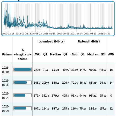
Download (Mbits)
Upload (Mbits)
A
Dátum
vizsgálatok
AVG
Q1
Median
Q3
AVG
Q1
Median
Q3
AVG
száma
2026-
27
7
12
40
37
14
40
48
18
,46
,11
,35
,96
,09
,05
,51
,06
08-01
2026-
148
109
188
206
72
56
85
94
14
,3
,9
,2
,7
,36
,88
,59
,45
07-30
2026-
379
332
379
425
95
94
95
95
0
,4
,8
,4
,9
,41
,93
,41
,88
07-29
2026-
197
114
187
275
116
75
116
157
12
,1
,2
,9
,3
,6
,24
,0
,6
07-21