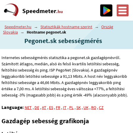
Speedmeter
.hu
Speedmeter.hu
→
Statisztikák hostname szerint
→
Ország
Slovakia
→
Hostname pegonet.sk
Pegonet.sk sebességmérés
Internetes sebességmérés statisztika a pegonet.sk gazdagépnévről.
Számított átlagos, medián, alsó és felső kvartilis letöltési sebesség,
feltöltési sebesség és ping. ISP PegoNet (Slovakia). A gazdagépnév
leggyakoribb letöltési sebessége a 91
,13
Mbits. A host név leggyakoribb
feltöltési sebessége a 46
,66
Mbits. A gazdagépnév leggyakoribb ping
értéke a 7
,00
ms. A letöltési sebesség éves változása +77%, a feltöltési
sebesség -3% (magasabb jobb) és a ping érték -49% (alacsonyabb jobb).
Language:
NET
,
DE
,
AT
,
ES
,
FR
,
IT
,
PL
,
SK
,
UK
,
RO
,
CZ
Gazdagép sebesség grafikonja