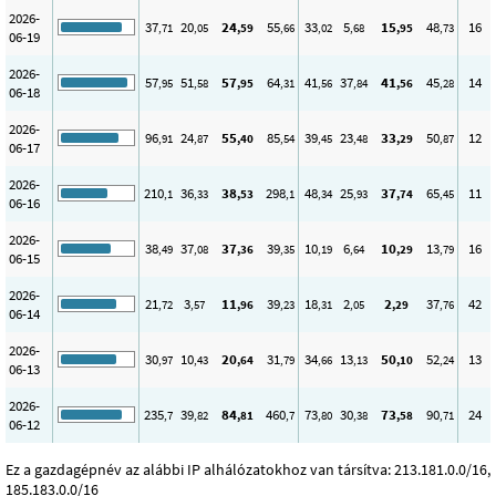
2026-
37
20
24
55
33
5
15
48
16
,71
,05
,59
,66
,02
,68
,95
,73
06-19
2026-
57
51
57
64
41
37
41
45
14
,95
,58
,95
,31
,56
,84
,56
,28
06-18
2026-
96
24
55
85
39
23
33
50
12
,91
,87
,40
,54
,45
,48
,29
,87
06-17
2026-
210
36
38
298
48
25
37
65
11
,1
,33
,53
,1
,34
,93
,74
,45
06-16
2026-
38
37
37
39
10
6
10
13
16
,49
,08
,36
,35
,19
,64
,29
,79
06-15
2026-
21
3
11
39
18
2
2
37
42
,72
,57
,96
,23
,31
,05
,29
,76
06-14
2026-
30
10
20
31
34
13
50
52
13
,97
,43
,64
,79
,66
,13
,10
,24
06-13
2026-
235
39
84
460
73
30
73
90
24
,7
,82
,81
,7
,80
,38
,58
,71
06-12
Ez a gazdagépnév az alábbi IP alhálózatokhoz van társítva: 213.181.0.0/16,
185.183.0.0/16