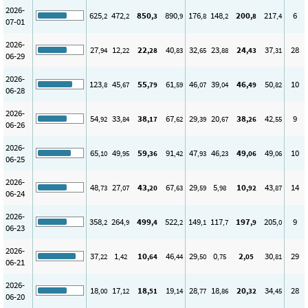
2026-
625
472
850
890
176
148
200
217
6
,2
,2
,3
,9
,8
,2
,8
,4
07-01
2026-
27
12
22
40
32
23
24
37
28
,94
,22
,28
,83
,65
,88
,43
,31
06-29
2026-
123
45
55
61
46
39
46
50
10
,8
,67
,79
,59
,07
,04
,49
,82
06-28
2026-
54
33
38
67
29
20
38
42
9
,92
,84
,17
,62
,39
,67
,26
,55
06-26
2026-
65
49
59
91
47
46
49
49
10
,10
,95
,36
,42
,93
,23
,06
,06
06-25
2026-
48
27
43
67
29
5
10
43
14
,73
,07
,20
,63
,59
,98
,92
,87
06-24
2026-
358
264
499
522
149
117
197
205
9
,2
,9
,4
,2
,1
,7
,9
,0
06-23
2026-
37
1
10
46
29
0
2
30
29
,22
,42
,64
,44
,50
,75
,05
,81
06-21
2026-
18
17
18
19
28
18
20
34
28
,00
,12
,51
,14
,77
,86
,32
,45
06-20