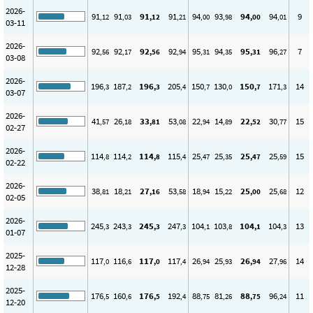
2026-
91
91
91
91
94
93
94
94
9
,12
,03
,12
,21
,00
,98
,00
,01
03-11
2026-
92
92
92
92
95
94
95
96
7
,56
,17
,56
,94
,31
,35
,31
,27
03-08
2026-
196
187
196
205
150
130
150
171
14
,3
,2
,3
,4
,7
,0
,7
,3
03-07
2026-
41
26
33
53
22
14
22
30
15
,57
,18
,81
,08
,94
,89
,52
,77
02-27
2026-
114
114
114
115
25
25
25
25
15
,8
,2
,8
,4
,47
,35
,47
,59
02-22
2026-
38
18
27
53
18
15
25
25
12
,81
,21
,16
,58
,94
,22
,00
,68
02-05
2026-
245
243
245
247
104
103
104
104
13
,3
,3
,3
,3
,1
,8
,1
,3
01-07
2025-
117
116
117
117
26
25
26
27
14
,0
,6
,0
,4
,94
,93
,94
,96
12-28
2025-
176
160
176
192
88
81
88
96
11
,5
,6
,5
,4
,75
,26
,75
,24
12-20