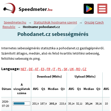
Speedmeter
.hu
Speedmeter.hu
→
Statisztikák hostname szerint
→
Ország Czech
Republic
→
Hostname pohodanet.cz
Pohodanet.cz sebességmérés
Internetes sebességmérés statisztika a pohodanet.cz gazdagépnévről.
Számított átlagos, medián, alsó és felső kvartilis letöltési sebesség,
feltöltési sebesség és ping.
Language:
NET
,
DE
,
AT
,
ES
,
FR
,
IT
,
PL
,
SK
,
UK
,
RO
,
CZ
Download (Mbits)
Upload (Mbits)
A
Dátum
vizsgálatok
AVG
Q1
Median
Q3
AVG
Q1
Median
Q3
AVG
száma
2026-
201
187
201
215
35
32
35
38
10
,9
,9
,9
,8
,24
,22
,24
,26
07-20