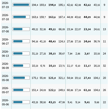
2026-
194
193
194
195
42
42
42
43
9
,4
,8
,4
,1
,62
,08
,62
,15
07-19
2026-
163
159
163
167
44
43
44
44
9
,6
,7
,6
,4
,09
,62
,09
,56
07-18
2026-
49
32
49
66
23
22
23
24
13
,22
,35
,22
,09
,34
,07
,34
,61
07-08
2026-
94
41
48
124
27
17
24
36
11
,16
,20
,43
,3
,86
,33
,64
,79
06-27
2026-
31
27
38
38
7
2
2
10
24
,23
,25
,15
,67
,84
,86
,87
,33
06-13
2026-
10
6
10
13
11
6
11
16
32
,23
,75
,23
,71
,17
,10
,17
,23
06-09
2026-
175
55
121
321
54
19
27
104
20
,2
,00
,4
,2
,54
,12
,43
,2
05-08
2026-
151
24
122
249
60
17
61
104
26
,4
,03
,1
,5
,86
,24
,18
,8
05-07
2026-
43
38
43
47
9
9
9
9
22
,25
,50
,25
,99
,41
,14
,41
,68
05-06