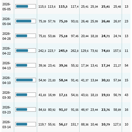
2026-
115
113
115
117
25
25
25
25
13
,5
,6
,5
,4
,41
,34
,41
,48
05-05
2026-
75
57
75
93
26
25
26
26
23
,39
,76
,39
,01
,48
,99
,48
,97
05-04
2026-
75
53
75
97
20
18
24
24
13
,81
,86
,18
,45
,44
,28
,71
,74
04-28
2026-
242
223
245
262
129
73
74
157
11
,3
,7
,9
,8
,6
,92
,03
,5
04-22
2026-
39
23
39
55
17
13
17
21
54
,36
,41
,36
,32
,34
,41
,34
,27
04-13
2026-
54
21
58
91
41
13
30
57
15
,90
,83
,34
,41
,37
,84
,32
,84
04-10
2026-
41
16
17
54
43
18
19
56
43
,83
,99
,11
,31
,51
,23
,53
,79
03-30
2026-
84
80
91
91
46
23
23
58
16
,53
,92
,37
,55
,97
,44
,76
,89
03-23
2026-
119
55
56
151
88
10
10
127
10
,7
,91
,17
,7
,36
,46
,79
,5
03-14