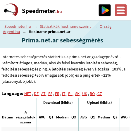
Speedmeter
.hu
Speedmeter.hu
→
Statisztikák hostname szerint
→
Ország
Argentina
→
Hostname prima.net.ar
Prima.net.ar sebességmérés
Internetes sebességmérés statisztika a prima.net.ar gazdagépnévről.
Számított átlagos, medián, alsó és felső kvartilis letöltési sebesség,
feltöltési sebesség és ping. A letöltési sebesség éves változása +103%, a
feltöltési sebesség +36% (magasabb jobb) és a ping érték +22%
(alacsonyabb jobb).
Language:
NET
,
DE
,
AT
,
ES
,
FR
,
IT
,
PL
,
SK
,
UK
,
RO
,
CZ
Download (Mbits)
Upload (Mbits)
A
Dátum
vizsgálatok
AVG
Q1
Median
Q3
AVG
Q1
Median
Q3
AVG
száma