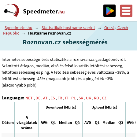
Speedmeter
.hu
Speedmeter.hu
→
Statisztikák hostname szerint
→
Ország Czech
Republic
→
Hostname roznovan.cz
Roznovan.cz sebességmérés
Internetes sebességmérés statisztika a roznovan.cz gazdagépnévről.
Számított átlagos, medián, alsó és felső kvartilis letöltési sebesség,
feltöltési sebesség és ping. A letöltési sebesség éves változása +38%, a
feltöltési sebesség -43% (magasabb jobb) és a ping érték +3%
(alacsonyabb jobb).
Language:
NET
,
DE
,
AT
,
ES
,
FR
,
IT
,
PL
,
SK
,
UK
,
RO
,
CZ
Download (Mbits)
Upload (Mbits)
A
Dátum
vizsgálatok
AVG
Q1
Median
Q3
AVG
Q1
Median
Q3
AVG
száma