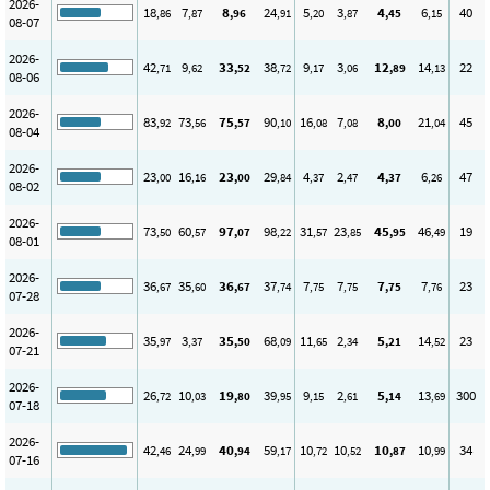
2026-
18
7
8
24
5
3
4
6
40
,86
,87
,96
,91
,20
,87
,45
,15
08-07
2026-
42
9
33
38
9
3
12
14
22
,71
,62
,52
,72
,17
,06
,89
,13
08-06
2026-
83
73
75
90
16
7
8
21
45
,92
,56
,57
,10
,08
,08
,00
,04
08-04
2026-
23
16
23
29
4
2
4
6
47
,00
,16
,00
,84
,37
,47
,37
,26
08-02
2026-
73
60
97
98
31
23
45
46
19
,50
,57
,07
,22
,57
,85
,95
,49
08-01
2026-
36
35
36
37
7
7
7
7
23
,67
,60
,67
,74
,75
,75
,75
,76
07-28
2026-
35
3
35
68
11
2
5
14
23
,97
,37
,50
,09
,65
,34
,21
,52
07-21
2026-
26
10
19
39
9
2
5
13
300
,72
,03
,80
,95
,15
,61
,14
,69
07-18
2026-
42
24
40
59
10
10
10
10
34
,46
,99
,94
,17
,72
,52
,87
,99
07-16