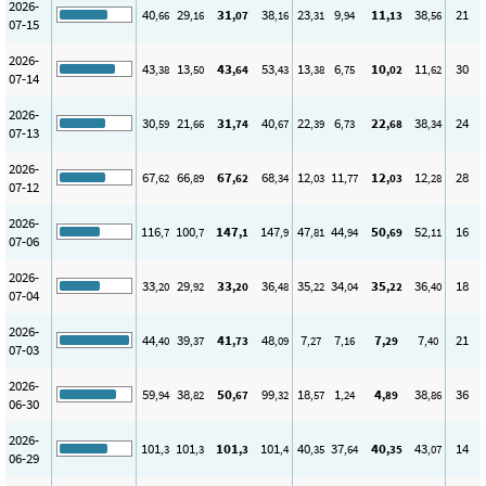
2026-
40
29
31
38
23
9
11
38
21
,66
,16
,07
,16
,31
,94
,13
,56
07-15
2026-
43
13
43
53
13
6
10
11
30
,38
,50
,64
,43
,38
,75
,02
,62
07-14
2026-
30
21
31
40
22
6
22
38
24
,59
,66
,74
,67
,39
,73
,68
,34
07-13
2026-
67
66
67
68
12
11
12
12
28
,62
,89
,62
,34
,03
,77
,03
,28
07-12
2026-
116
100
147
147
47
44
50
52
16
,7
,7
,1
,9
,81
,94
,69
,11
07-06
2026-
33
29
33
36
35
34
35
36
18
,20
,92
,20
,48
,22
,04
,22
,40
07-04
2026-
44
39
41
48
7
7
7
7
21
,40
,37
,73
,09
,27
,16
,29
,40
07-03
2026-
59
38
50
99
18
1
4
38
36
,94
,82
,67
,32
,57
,24
,89
,86
06-30
2026-
101
101
101
101
40
37
40
43
14
,3
,3
,3
,4
,35
,64
,35
,07
06-29