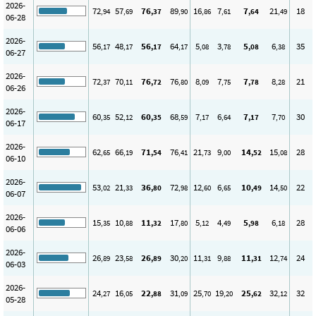
2026-
72
57
76
89
16
7
7
21
18
,94
,69
,37
,90
,86
,61
,64
,49
06-28
2026-
56
48
56
64
5
3
5
6
35
,17
,17
,17
,17
,08
,78
,08
,38
06-27
2026-
72
70
76
76
8
7
7
8
21
,37
,11
,72
,80
,09
,75
,78
,28
06-26
2026-
60
52
60
68
7
6
7
7
30
,35
,12
,35
,59
,17
,64
,17
,70
06-17
2026-
62
66
71
76
21
9
14
15
28
,65
,19
,54
,41
,73
,00
,52
,08
06-10
2026-
53
21
36
72
12
6
10
14
22
,02
,33
,80
,98
,60
,65
,49
,50
06-07
2026-
15
10
11
17
5
4
5
6
28
,35
,88
,32
,80
,12
,49
,98
,18
06-06
2026-
26
23
26
30
11
9
11
12
24
,89
,58
,89
,20
,31
,88
,31
,74
06-03
2026-
24
16
22
31
25
19
25
32
32
,27
,05
,88
,09
,70
,20
,62
,12
05-28