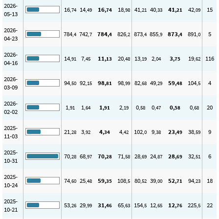
2026-
16
14
16
18
41
40
41
42
15
,74
,49
,74
,98
,21
,33
,21
,09
05-13
2026-
784
742
784
826
873
855
873
891
5
,4
,7
,4
,2
,4
,9
,4
,0
04-23
2026-
14
7
11
20
13
2
3
19
116
,91
,45
,13
,48
,19
,04
,75
,62
04-16
2026-
94
92
98
98
82
49
59
104
4
,50
,15
,81
,99
,68
,29
,48
,5
03-09
2026-
1
1
1
2
0
0
0
0
20
,91
,64
,91
,19
,58
,47
,58
,68
02-02
2025-
21
3
4
4
102
9
23
38
9
,28
,92
,34
,42
,0
,38
,49
,59
11-03
2025-
70
68
70
71
28
24
28
32
6
,28
,97
,28
,58
,69
,87
,69
,51
10-31
2025-
74
25
59
108
80
39
52
94
18
,60
,48
,35
,5
,52
,00
,71
,23
10-24
2025-
53
29
31
65
154
12
12
225
22
,26
,99
,46
,63
,5
,65
,76
,5
10-21