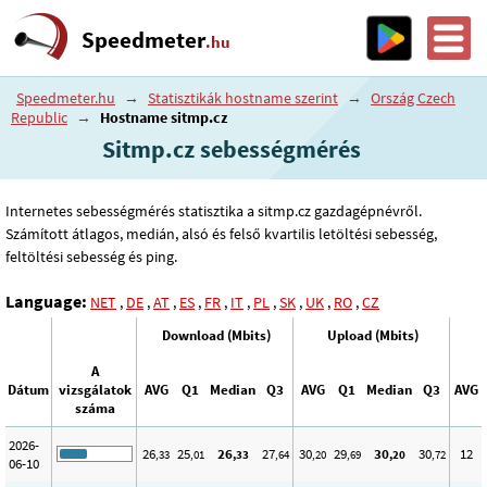
Speedmeter
.hu
Speedmeter.hu
→
Statisztikák hostname szerint
→
Ország Czech
Republic
→
Hostname sitmp.cz
Sitmp.cz sebességmérés
Internetes sebességmérés statisztika a sitmp.cz gazdagépnévről.
Számított átlagos, medián, alsó és felső kvartilis letöltési sebesség,
feltöltési sebesség és ping.
Language:
NET
,
DE
,
AT
,
ES
,
FR
,
IT
,
PL
,
SK
,
UK
,
RO
,
CZ
Download (Mbits)
Upload (Mbits)
A
Dátum
vizsgálatok
AVG
Q1
Median
Q3
AVG
Q1
Median
Q3
AVG
száma
2026-
26
25
26
27
30
29
30
30
12
,33
,01
,33
,64
,20
,69
,20
,72
06-10