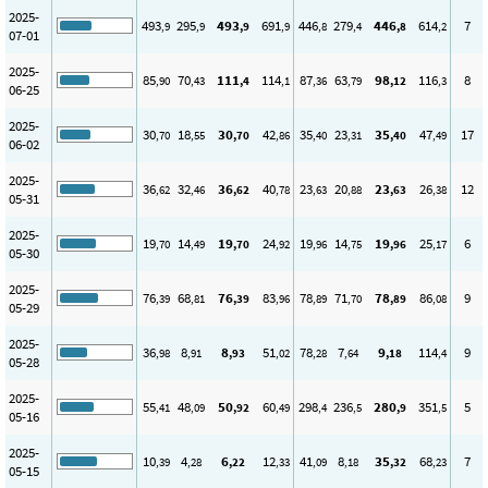
2025-
493
295
493
691
446
279
446
614
7
,9
,9
,9
,9
,8
,4
,8
,2
07-01
2025-
85
70
111
114
87
63
98
116
8
,90
,43
,4
,1
,36
,79
,12
,3
06-25
2025-
30
18
30
42
35
23
35
47
17
,70
,55
,70
,86
,40
,31
,40
,49
06-02
2025-
36
32
36
40
23
20
23
26
12
,62
,46
,62
,78
,63
,88
,63
,38
05-31
2025-
19
14
19
24
19
14
19
25
6
,70
,49
,70
,92
,96
,75
,96
,17
05-30
2025-
76
68
76
83
78
71
78
86
9
,39
,81
,39
,96
,89
,70
,89
,08
05-29
2025-
36
8
8
51
78
7
9
114
9
,98
,91
,93
,02
,28
,64
,18
,4
05-28
2025-
55
48
50
60
298
236
280
351
5
,41
,09
,92
,49
,4
,5
,9
,5
05-16
2025-
10
4
6
12
41
8
35
68
7
,39
,28
,22
,33
,09
,18
,32
,23
05-15