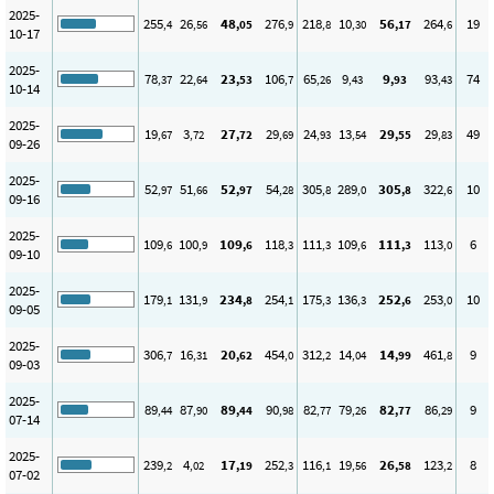
2025-
255
26
48
276
218
10
56
264
19
,4
,56
,05
,9
,8
,30
,17
,6
10-17
2025-
78
22
23
106
65
9
9
93
74
,37
,64
,53
,7
,26
,43
,93
,43
10-14
2025-
19
3
27
29
24
13
29
29
49
,67
,72
,72
,69
,93
,54
,55
,83
09-26
2025-
52
51
52
54
305
289
305
322
10
,97
,66
,97
,28
,8
,0
,8
,6
09-16
2025-
109
100
109
118
111
109
111
113
6
,6
,9
,6
,3
,3
,6
,3
,0
09-10
2025-
179
131
234
254
175
136
252
253
10
,1
,9
,8
,1
,3
,3
,6
,0
09-05
2025-
306
16
20
454
312
14
14
461
9
,7
,31
,62
,0
,2
,04
,99
,8
09-03
2025-
89
87
89
90
82
79
82
86
9
,44
,90
,44
,98
,77
,26
,77
,29
07-14
2025-
239
4
17
252
116
19
26
123
8
,2
,02
,19
,3
,1
,56
,58
,2
07-02