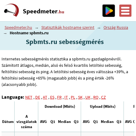
Speedmeter
.hu
Speedmeter.hu
→
Statisztikák hostname szerint
→
Ország Russia
→
Hostname spbmts.ru
Spbmts.ru sebességmérés
Internetes sebességmérés statisztika a spbmts.ru gazdagépnévről.
Számított átlagos, medián, alsó és felső kvartilis letöltési sebesség,
feltöltési sebesség és ping. A letöltési sebesség éves változása +39%, a
feltöltési sebesség +65% (magasabb jobb) és a ping érték -26%
(alacsonyabb jobb).
Language:
NET
,
DE
,
AT
,
ES
,
FR
,
IT
,
PL
,
SK
,
UK
,
RO
,
CZ
Download (Mbits)
Upload (Mbits)
P
A
Dátum
vizsgálatok
AVG
Q1
Median
Q3
AVG
Q1
Median
Q3
AVG
Q
száma