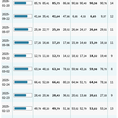
2026-
85
85
85
86
90
90
90
90
14
,75
,41
,75
,08
,58
,40
,58
,76
01-20
2025-
41
35
41
47
6
4
6
9
12
,64
,41
,64
,86
,85
,33
,85
,37
09-22
2025-
25
22
25
28
26
24
26
29
11
,39
,77
,39
,02
,84
,17
,84
,51
05-07
2025-
17
16
17
17
15
14
15
16
11
,25
,85
,25
,66
,39
,60
,39
,18
05-06
2025-
12
11
12
14
18
17
18
19
9
,73
,33
,73
,12
,32
,24
,32
,40
03-22
2025-
63
48
63
78
59
43
59
76
8
,34
,15
,34
,53
,98
,26
,98
,70
03-02
2025-
66
52
66
80
64
51
64
78
11
,41
,59
,41
,23
,94
,71
,94
,16
02-24
2025-
28
20
28
36
20
13
20
27
9
,43
,36
,43
,51
,61
,88
,61
,33
02-23
2025-
49
48
49
51
53
52
53
53
13
,79
,20
,79
,38
,02
,79
,02
,24
02-13