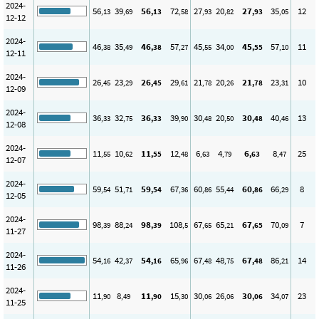
2024-
56
39
56
72
27
20
27
35
12
,13
,69
,13
,58
,93
,82
,93
,05
12-12
2024-
46
35
46
57
45
34
45
57
11
,38
,49
,38
,27
,55
,00
,55
,10
12-11
2024-
26
23
26
29
21
20
21
23
10
,45
,29
,45
,61
,78
,26
,78
,31
12-09
2024-
36
32
36
39
30
20
30
40
13
,33
,75
,33
,90
,48
,50
,48
,46
12-08
2024-
11
10
11
12
6
4
6
8
25
,55
,62
,55
,48
,63
,79
,63
,47
12-07
2024-
59
51
59
67
60
55
60
66
8
,54
,71
,54
,36
,86
,44
,86
,29
12-05
2024-
98
88
98
108
67
65
67
70
7
,39
,24
,39
,5
,65
,21
,65
,09
11-27
2024-
54
42
54
65
67
48
67
86
14
,16
,37
,16
,96
,48
,75
,48
,21
11-26
2024-
11
8
11
15
30
26
30
34
23
,90
,49
,90
,30
,06
,06
,06
,07
11-25