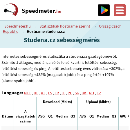
Speedmeter
.hu
Speedmeter.hu
→
Statisztikák hostname szerint
→
Ország Czech
Republic
→
Hostname studena.cz
Studena.cz sebességmérés
Internetes sebességmérés statisztika a studena.cz gazdagépnévről.
Számított átlagos, medián, alsó és felső kvartilis letöltési sebesség,
feltöltési sebesség és ping. A letöltési sebesség éves változása +302%, a
feltöltési sebesség +438% (magasabb jobb) és a ping érték +107%
(alacsonyabb jobb).
Language:
NET
,
DE
,
AT
,
ES
,
FR
,
IT
,
PL
,
SK
,
UK
,
RO
,
CZ
Download (Mbits)
Upload (Mbits)
A
Dátum
vizsgálatok
AVG
Q1
Median
Q3
AVG
Q1
Median
Q3
AVG
száma