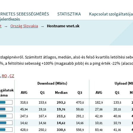
ERNETES SEBESSÉGMÉRÉS
STATISZTIKA
Kapcsolat szolgáltatója
jelentkezés
t
→
Ország Slovakia
→
Hostname vnet.sk
s
agépnévről. Számított átlagos, medián, alsó és felső kvartilis letöltési sebe
82%, a feltöltési sebesség +100% (magasabb jobb) és a ping érték -22% (alacs
,
RO
,
CZ
Download (Mbits)
Upload (Mb
sgálatok
AVG
Q1
Median
Q3
AVG
Q1
M
záma
318
153
293
470
182
133
,5
,6
,2
,8
,9
,5
45
19
19
59
27
20
,94
,15
,76
,63
,56
,15
247
167
211
291
42
40
,5
,4
,1
,2
,39
,05
14
14
14
14
10
10
,62
,58
,62
,65
,81
,73
428
250
330
556
83
41
,0
,2
,5
,9
,48
,35