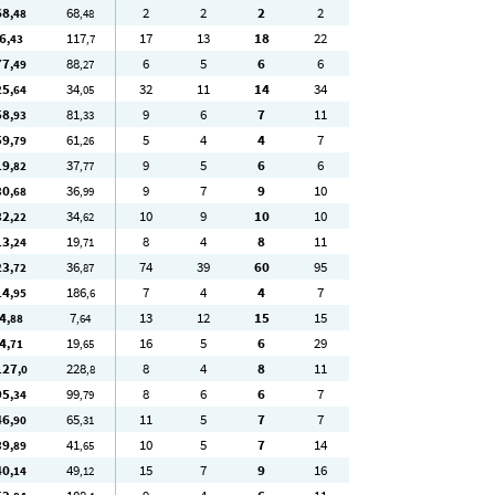
68
68
2
2
2
2
,48
,48
6
117
17
13
18
22
,43
,7
77
88
6
5
6
6
,49
,27
25
34
32
11
14
34
,64
,05
58
81
9
6
7
11
,93
,33
59
61
5
4
4
7
,79
,26
19
37
9
5
6
6
,82
,77
30
36
9
7
9
10
,68
,99
32
34
10
9
10
10
,22
,62
13
19
8
4
8
11
,24
,71
23
36
74
39
60
95
,72
,87
14
186
7
4
4
7
,95
,6
4
7
13
12
15
15
,88
,64
4
19
16
5
6
29
,71
,65
127
228
8
4
8
11
,0
,8
95
99
8
6
6
7
,34
,79
46
65
11
5
7
7
,90
,31
39
41
10
5
7
14
,89
,65
40
49
15
7
9
16
,14
,12