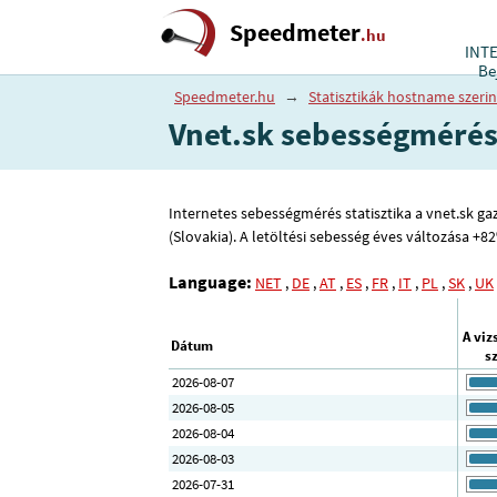
Speedmeter
.hu
INT
Be
Speedmeter.hu
→
Statisztikák hostname szerin
Vnet.sk sebességméré
Internetes sebességmérés statisztika a vnet.sk gazd
(Slovakia). A letöltési sebesség éves változása +
Language:
NET
,
DE
,
AT
,
ES
,
FR
,
IT
,
PL
,
SK
,
UK
A viz
Dátum
s
2026-08-07
2026-08-05
2026-08-04
2026-08-03
2026-07-31