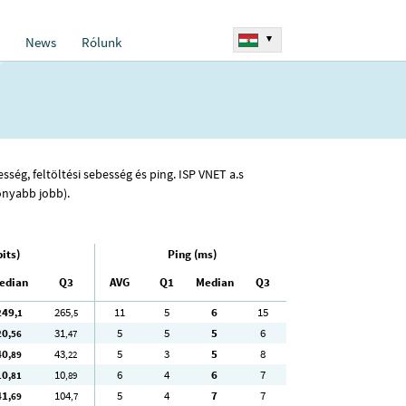
▾
News
Rólunk
sség, feltöltési sebesség és ping. ISP VNET a.s
onyabb jobb).
its)
Ping (ms)
edian
Q3
AVG
Q1
Median
Q3
249
265
11
5
6
15
,1
,5
20
31
5
5
5
6
,56
,47
40
43
5
3
5
8
,89
,22
10
10
6
4
6
7
,81
,89
41
104
5
4
7
7
,69
,7