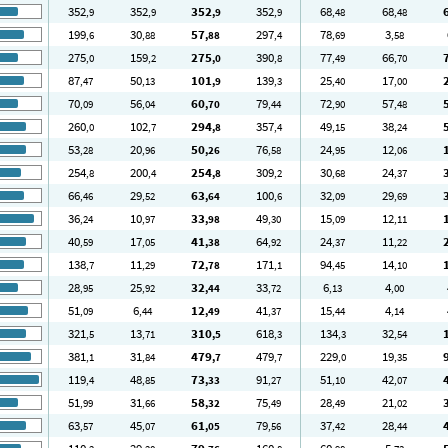
352
352
352
352
68
68
,9
,9
,9
,9
,48
,48
199
30
57
297
78
3
,6
,88
,88
,4
,69
,58
275
159
275
390
77
66
,0
,2
,0
,8
,49
,70
87
50
101
139
25
17
,47
,13
,9
,3
,40
,00
70
56
60
79
72
57
,09
,04
,70
,44
,90
,48
260
102
294
357
49
38
,0
,7
,8
,4
,15
,24
53
20
50
76
24
12
,28
,96
,26
,58
,95
,06
254
200
254
309
30
24
,8
,4
,8
,2
,68
,37
66
29
63
100
32
29
,46
,52
,64
,6
,09
,69
36
10
33
49
15
12
,24
,97
,98
,30
,09
,11
40
17
41
64
24
11
,59
,05
,38
,92
,37
,22
138
11
72
171
94
14
,7
,29
,78
,1
,45
,10
28
25
32
33
6
4
,95
,92
,44
,72
,13
,00
51
6
12
41
15
4
,09
,44
,49
,37
,44
,14
321
13
310
618
134
32
,5
,71
,5
,3
,3
,54
381
31
479
479
229
19
,1
,84
,7
,7
,0
,35
119
48
73
91
51
42
,4
,85
,33
,27
,10
,07
51
31
58
75
28
21
,99
,66
,32
,49
,49
,02
63
45
61
79
37
28
,57
,07
,05
,56
,42
,44