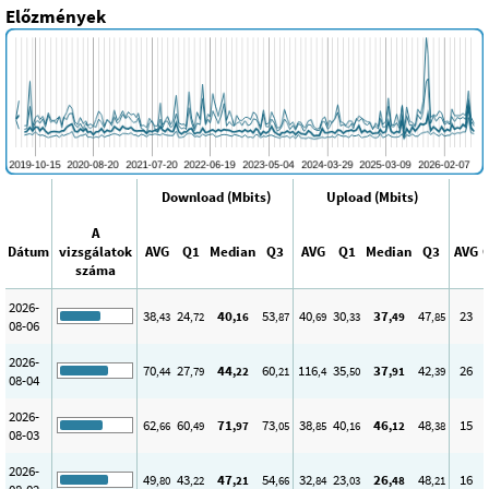
Előzmények
Download (Mbits)
Upload (Mbits)
A
Dátum
vizsgálatok
AVG
Q1
Median
Q3
AVG
Q1
Median
Q3
AVG
száma
2026-
38
24
40
53
40
30
37
47
23
,43
,72
,16
,87
,69
,33
,49
,85
08-06
2026-
70
27
44
60
116
35
37
42
26
,44
,79
,22
,21
,4
,50
,91
,39
08-04
2026-
62
60
71
73
38
40
46
48
15
,66
,49
,97
,05
,85
,16
,12
,38
08-03
2026-
49
43
47
54
32
23
26
48
16
,80
,22
,21
,66
,84
,03
,48
,21