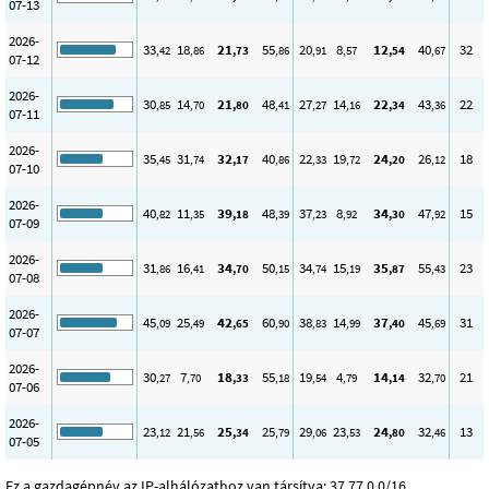
07-13
2026-
33
18
21
55
20
8
12
40
32
,42
,86
,73
,86
,91
,57
,54
,67
07-12
2026-
30
14
21
48
27
14
22
43
22
,85
,70
,80
,41
,27
,16
,34
,36
07-11
2026-
35
31
32
40
22
19
24
26
18
,45
,74
,17
,86
,33
,72
,20
,12
07-10
2026-
40
11
39
48
37
8
34
47
15
,82
,35
,18
,39
,23
,92
,30
,92
07-09
2026-
31
16
34
50
34
15
35
55
23
,86
,41
,70
,15
,74
,19
,87
,43
07-08
2026-
45
25
42
60
38
14
37
45
31
,09
,49
,65
,90
,83
,99
,40
,69
07-07
2026-
30
7
18
55
19
4
14
32
21
,27
,70
,33
,18
,54
,79
,14
,70
07-06
2026-
23
21
25
25
29
23
24
32
13
,12
,56
,34
,79
,06
,53
,80
,46
07-05
Ez a gazdagépnév az IP-alhálózathoz van társítva: 37.77.0.0/16