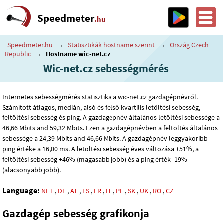
Speedmeter
.hu
Speedmeter.hu
→
Statisztikák hostname szerint
→
Ország Czech
Republic
→
Hostname wic-net.cz
Wic-net.cz sebességmérés
Internetes sebességmérés statisztika a wic-net.cz gazdagépnévről.
Számított átlagos, medián, alsó és felső kvartilis letöltési sebesség,
feltöltési sebesség és ping. A gazdagépnév általános letöltési sebessége a
46
,66
Mbits and 59
,32
Mbits. Ezen a gazdagépnévben a feltöltés általános
sebessége a 24
,39
Mbits and 46
,66
Mbits. A gazdagépnév leggyakoribb
ping értéke a 16
,00
ms. A letöltési sebesség éves változása +51%, a
feltöltési sebesség +46% (magasabb jobb) és a ping érték -19%
(alacsonyabb jobb).
Language:
NET
,
DE
,
AT
,
ES
,
FR
,
IT
,
PL
,
SK
,
UK
,
RO
,
CZ
Gazdagép sebesség grafikonja