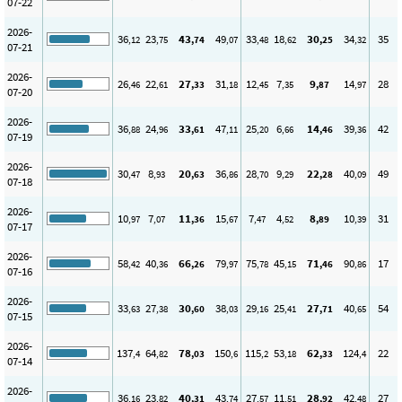
07-22
2026-
36
23
43
49
33
18
30
34
35
,12
,75
,74
,07
,48
,62
,25
,32
07-21
2026-
26
22
27
31
12
7
9
14
28
,46
,61
,33
,18
,45
,35
,87
,97
07-20
2026-
36
24
33
47
25
6
14
39
42
,88
,96
,61
,11
,20
,66
,46
,36
07-19
2026-
30
8
20
36
28
9
22
40
49
,47
,93
,63
,86
,70
,29
,28
,09
07-18
2026-
10
7
11
15
7
4
8
10
31
,97
,07
,36
,67
,47
,52
,89
,39
07-17
2026-
58
40
66
79
75
45
71
90
17
,42
,36
,26
,97
,78
,15
,46
,86
07-16
2026-
33
27
30
38
29
25
27
40
54
,63
,38
,60
,03
,16
,41
,71
,65
07-15
2026-
137
64
78
150
115
53
62
124
22
,4
,82
,03
,6
,2
,18
,33
,4
07-14
2026-
36
23
40
43
27
11
28
42
27
,16
,82
,31
,74
,57
,51
,92
,48