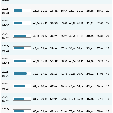
08-02
2026-
13
11
16
16
15
11
15
18
20
,00
,03
,41
,67
,07
,69
,38
,60
07-31
2026-
46
25
30
59
48
26
31
62
27
,64
,46
,36
,68
,70
,12
,51
,69
07-30
2026-
35
30
36
45
30
11
30
45
27
,06
,37
,24
,27
,78
,68
,75
,81
07-29
2026-
43
32
39
47
34
28
32
37
13
,73
,69
,53
,39
,76
,60
,67
,98
07-28
2026-
46
35
59
60
45
30
34
59
17
,88
,17
,57
,36
,54
,40
,68
,23
07-27
2026-
32
17
31
41
32
20
24
37
49
,37
,88
,16
,73
,18
,76
,61
,93
07-26
2026-
61
60
67
80
44
24
43
60
16
,48
,33
,43
,31
,94
,03
,22
,26
07-24
2026-
81
60
69
92
117
35
46
107
17
,77
,46
,94
,35
,6
,81
,78
,6
07-23
2026-
66
22
48
61
73
26
49
65
13
,34
,49
,20
,97
,53
,26
,53
,07