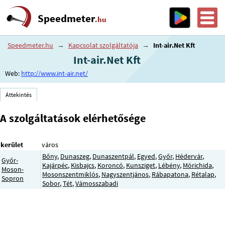
Speedmeter
.hu
Speedmeter.hu
→
Kapcsolat szolgáltatója
→
Int-air.Net Kft
Int-air.Net Kft
Web:
http://www.int-air.net/
Áttekintés
A szolgáltatások elérhetősége
kerület
város
Bőny
,
Dunaszeg
,
Dunaszentpál
,
Egyed
,
Győr
,
Hédervár
,
Győr-
Kajárpéc
,
Kisbajcs
,
Koroncó
,
Kunsziget
,
Lébény
,
Mórichida
,
Moson-
Mosonszentmiklós
,
Nagyszentjános
,
Rábapatona
,
Rétalap
,
Sopron
Sobor
,
Tét
,
Vámosszabadi