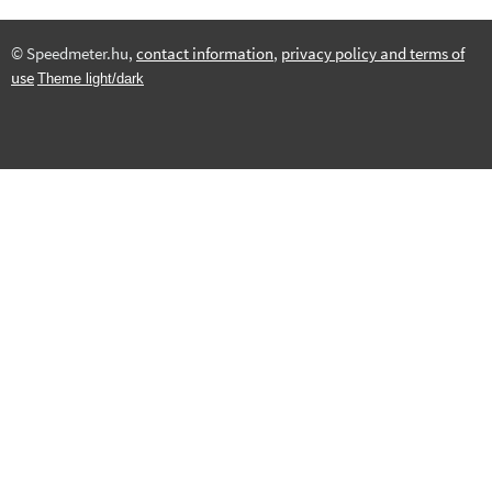
© Speedmeter.hu,
contact information
,
privacy policy and terms of
use
Theme light/dark