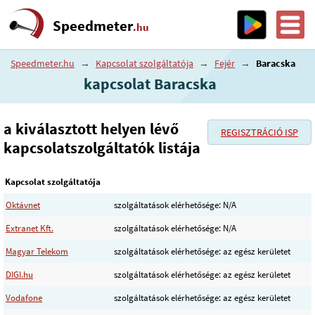
Speedmeter
.hu
Speedmeter.hu
→
Kapcsolat szolgáltatója
→
Fejér
→
Baracska
kapcsolat Baracska
a kiválasztott helyen lévő
REGISZTRÁCIÓ ISP
kapcsolatszolgáltatók listája
Kapcsolat szolgáltatója
Oktávnet
szolgáltatások elérhetősége: N/A
Extranet Kft.
szolgáltatások elérhetősége: N/A
Magyar Telekom
szolgáltatások elérhetősége: az egész kerületet
DIGI.hu
szolgáltatások elérhetősége: az egész kerületet
Vodafone
szolgáltatások elérhetősége: az egész kerületet