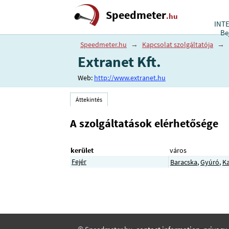
Speedmeter
.hu
INT
Be
Speedmeter.hu
→
Kapcsolat szolgáltatója
→
Extranet Kft.
Web:
http://www.extranet.hu
Áttekintés
A szolgáltatások elérhetősége
kerület
város
Fejér
Baracska
,
Gyúró
,
Ka