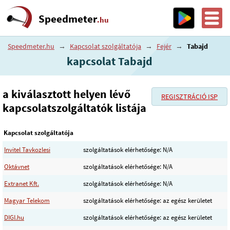
Speedmeter
.hu
Speedmeter.hu
→
Kapcsolat szolgáltatója
→
Fejér
→
Tabajd
kapcsolat Tabajd
a kiválasztott helyen lévő
REGISZTRÁCIÓ ISP
kapcsolatszolgáltatók listája
Kapcsolat szolgáltatója
Invitel Tavkozlesi
szolgáltatások elérhetősége: N/A
Oktávnet
szolgáltatások elérhetősége: N/A
Extranet Kft.
szolgáltatások elérhetősége: N/A
Magyar Telekom
szolgáltatások elérhetősége: az egész kerületet
DIGI.hu
szolgáltatások elérhetősége: az egész kerületet