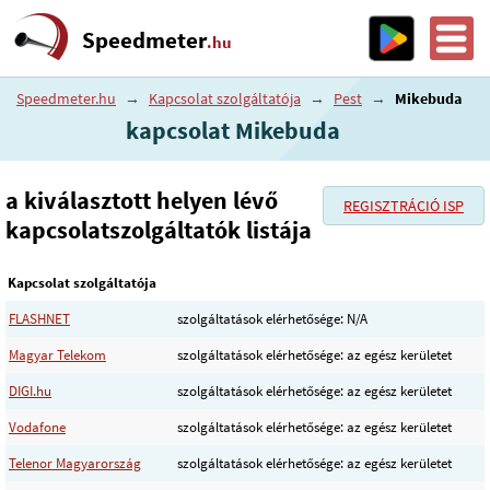
Speedmeter
.hu
Speedmeter.hu
→
Kapcsolat szolgáltatója
→
Pest
→
Mikebuda
kapcsolat Mikebuda
a kiválasztott helyen lévő
REGISZTRÁCIÓ ISP
kapcsolatszolgáltatók listája
Kapcsolat szolgáltatója
FLASHNET
szolgáltatások elérhetősége: N/A
Magyar Telekom
szolgáltatások elérhetősége: az egész kerületet
DIGI.hu
szolgáltatások elérhetősége: az egész kerületet
Vodafone
szolgáltatások elérhetősége: az egész kerületet
Telenor Magyarország
szolgáltatások elérhetősége: az egész kerületet