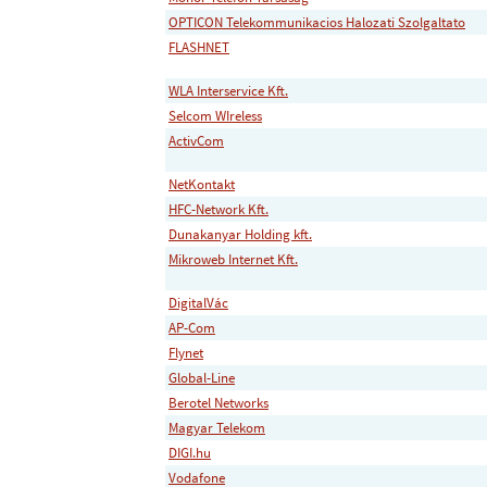
OPTICON Telekommunikacios Halozati Szolgaltato
FLASHNET
WLA Interservice Kft.
Selcom WIreless
ActivCom
NetKontakt
HFC-Network Kft.
Dunakanyar Holding kft.
Mikroweb Internet Kft.
DigitalVác
AP-Com
Flynet
Global-Line
Berotel Networks
Magyar Telekom
DIGI.hu
Vodafone