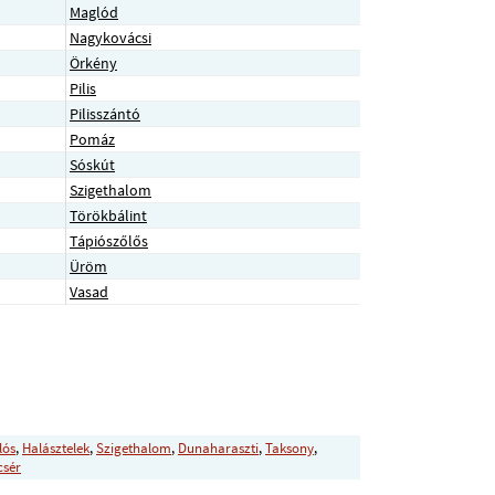
Maglód
Nagykovácsi
Örkény
Pilis
Pilisszántó
Pomáz
Sóskút
Szigethalom
Törökbálint
Tápiószőlős
Üröm
Vasad
lós
,
Halásztelek
,
Szigethalom
,
Dunaharaszti
,
Taksony
,
csér