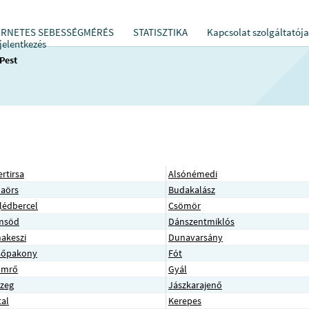
ERNETES SEBESSÉGMÉRÉS
STATISZTIKA
Kapcsolat szolgáltatója
jelentkezés
Pest
ertirsa
Alsónémedi
aörs
Budakalász
lédbercel
Csömör
msöd
Dánszentmiklós
akeszi
Dunavarsány
sőpakony
Fót
ömrő
Gyál
szeg
Jászkarajenő
tal
Kerepes