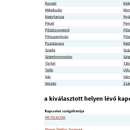
Kocsér
Kók
Mikebuda
Mo
Nagytarcsa
Nyá
Pécel
Pen
Pilisborosjenő
Pil
Pilisszentiván
Pil
Pusztavacs
Rád
Szada
Szá
Szigetmonostor
Szi
Törtel
Táb
Telki
Újh
Vác
Vác
Vecsés
Zs
a kiválasztott helyen lévő kapc
Kapcsolat szolgáltatója
PR-TELECOM
Monor Telefon Tarsasag