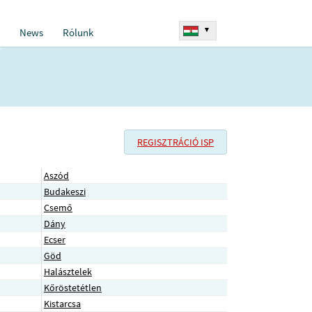
▾
News
Rólunk
REGISZTRÁCIÓ ISP
Aszód
Budakeszi
Csemő
Dány
Ecser
Göd
Halásztelek
Kőröstetétlen
Kistarcsa