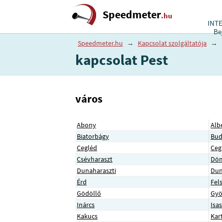
Speedmeter
.hu
INT
Be
Speedmeter.hu
→
Kapcsolat szolgáltatója
→
kapcsolat Pest
város
Abony
Alb
Biatorbágy
Bud
Cegléd
Ceg
Csévharaszt
Dö
Dunaharaszti
Dun
Érd
Fel
Gödöllő
Gy
Inárcs
Isa
Kakucs
Kar