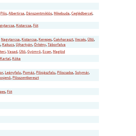
,
Pilis
,
Albertirsa
,
Dánszentmiklós
,
Mikebuda
,
Ceglédbercel
,
gytarcsa
,
Kistarcsa
,
Fót
,
Nagytarcsa
,
Kistarcsa
,
Kerepes
,
Csévharaszt
,
Vecsés
,
Üllő
,
s
,
Kakucs
,
Újhartyán
,
Örkény
,
Táborfalva
teri
,
Vasad
,
Üllő
,
Gyömrő
,
Ecser
,
Maglód
Kartal
,
Kóka
or
,
Leányfalu
,
Pomáz
,
Pilisjászfalu
,
Piliscsaba
,
Solymár
,
rosjenő
,
Pilisszentkereszt
pes
,
Fót