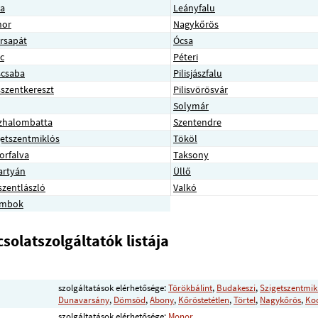
a
Leányfalu
nor
Nagykőrös
rsapát
Ócsa
c
Péteri
iscsaba
Pilisjászfalu
isszentkereszt
Pilisvörösvár
Solymár
zhalombatta
Szentendre
getszentmiklós
Tököl
orfalva
Taksony
artyán
Üllő
szentlászló
Valkó
ámbok
solatszolgáltatók listája
szolgáltatások elérhetősége:
Törökbálint
,
Budakeszi
,
Szigetszentmik
Dunavarsány
,
Dömsöd
,
Abony
,
Kőröstetétlen
,
Törtel
,
Nagykőrös
,
Ko
szolgáltatások elérhetősége:
Monor