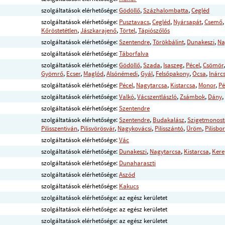
szolgáltatások elérhetősége:
Gödöllő
,
Százhalombatta
,
Cegléd
szolgáltatások elérhetősége:
Pusztavacs
,
Cegléd
,
Nyársapát
,
Csemő
Kőröstetétlen
,
Jászkarajenő
,
Törtel
,
Tápiószőlős
szolgáltatások elérhetősége:
Szentendre
,
Törökbálint
,
Dunakeszi
,
Na
szolgáltatások elérhetősége:
Táborfalva
szolgáltatások elérhetősége:
Gödöllő
,
Szada
,
Isaszeg
,
Pécel
,
Csömör
Gyömrő
,
Ecser
,
Maglód
,
Alsónémedi
,
Gyál
,
Felsőpakony
,
Ócsa
,
Inárc
szolgáltatások elérhetősége:
Pécel
,
Nagytarcsa
,
Kistarcsa
,
Monor
,
Pé
szolgáltatások elérhetősége:
Valkó
,
Vácszentlászló
,
Zsámbok
,
Dány
,
szolgáltatások elérhetősége:
Szentendre
szolgáltatások elérhetősége:
Szentendre
,
Budakalász
,
Szigetmonost
Pilisszentiván
,
Pilisvörösvár
,
Nagykovácsi
,
Pilisszántó
,
Üröm
,
Pilisbo
szolgáltatások elérhetősége:
Vác
szolgáltatások elérhetősége:
Dunakeszi
,
Nagytarcsa
,
Kistarcsa
,
Kere
szolgáltatások elérhetősége:
Dunaharaszti
szolgáltatások elérhetősége:
Aszód
szolgáltatások elérhetősége:
Kakucs
szolgáltatások elérhetősége: az egész kerületet
szolgáltatások elérhetősége: az egész kerületet
szolgáltatások elérhetősége: az egész kerületet