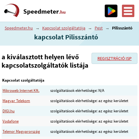
Speedmeter
.hu
Speedmeter.hu
→
Kapcsolat szolgáltatója
→
Pest
→
Pilisszántó
kapcsolat Pilisszántó
a kiválasztott helyen lévő
REGISZTRÁCIÓ ISP
kapcsolatszolgáltatók listája
Kapcsolat szolgáltatója
Mikroweb Internet Kft.
szolgáltatások elérhetősége: N/A
Magyar Telekom
szolgáltatások elérhetősége: az egész kerületet
DIGI.hu
szolgáltatások elérhetősége: az egész kerületet
Vodafone
szolgáltatások elérhetősége: az egész kerületet
Telenor Magyarország
szolgáltatások elérhetősége: az egész kerületet