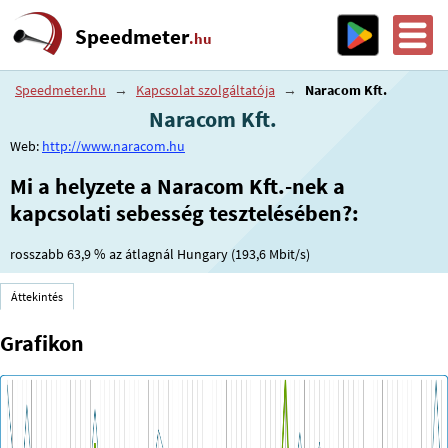
Speedmeter
.hu
Speedmeter.hu
→
Kapcsolat szolgáltatója
→
Naracom Kft.
Naracom Kft.
Web:
http://www.naracom.hu
Mi a helyzete a Naracom Kft.-nek a
kapcsolati sebesség tesztelésében?:
rosszabb
63,9 %
az átlagnál Hungary (193,6 Mbit/s)
Áttekintés
Grafikon