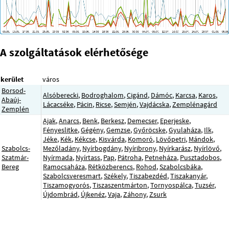
A szolgáltatások elérhetősége
kerület
város
Borsod-
Alsóberecki
,
Bodroghalom
,
Cigánd
,
Dámóc
,
Karcsa
,
Karos
,
Abaúj-
Lácacséke
,
Pácin
,
Ricse
,
Semjén
,
Vajdácska
,
Zemplénagárd
Zemplén
Ajak
,
Anarcs
,
Benk
,
Berkesz
,
Demecser
,
Eperjeske
,
Fényeslitke
,
Gégény
,
Gemzse
,
Győröcske
,
Gyulaháza
,
Ilk
,
Jéke
,
Kék
,
Kékcse
,
Kisvárda
,
Komoró
,
Lövőpetri
,
Mándok
,
Szabolcs-
Mezőladány
,
Nyírbogdány
,
Nyíribrony
,
Nyírkarász
,
Nyírlövő
,
Szatmár-
Nyírmada
,
Nyírtass
,
Pap
,
Pátroha
,
Petneháza
,
Pusztadobos
,
Bereg
Ramocsaháza
,
Rétközberencs
,
Rohod
,
Szabolcsbáka
,
Szabolcsveresmart
,
Székely
,
Tiszabezdéd
,
Tiszakanyár
,
Tiszamogyorós
,
Tiszaszentmárton
,
Tornyospálca
,
Tuzsér
,
Újdombrád
,
Újkenéz
,
Vaja
,
Záhony
,
Zsurk