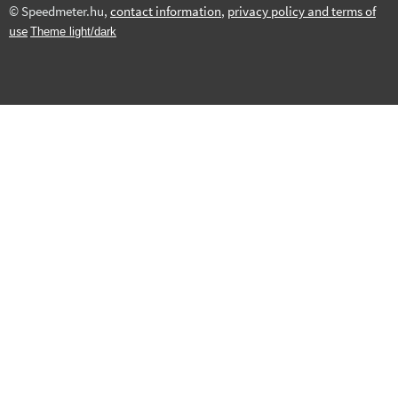
© Speedmeter.hu,
contact information
,
privacy policy and terms of
use
Theme light/dark