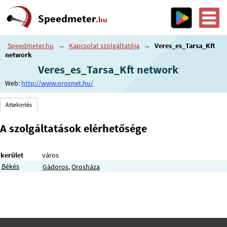
Speedmeter
.hu
Speedmeter.hu
→
Kapcsolat szolgáltatója
→
Veres_es_Tarsa_Kft
network
Veres_es_Tarsa_Kft network
Web:
http://www.orosnet.hu/
Áttekintés
A szolgáltatások elérhetősége
kerület
város
Békés
Gádoros
,
Orosháza