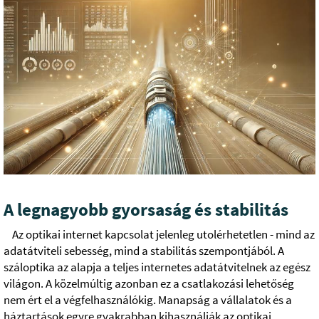
A legnagyobb gyorsaság és stabilitás
Az optikai internet kapcsolat jelenleg utolérhetetlen - mind az
adatátviteli sebesség, mind a stabilitás szempontjából. A
száloptika az alapja a teljes internetes adatátvitelnek az egész
világon. A közelmúltig azonban ez a csatlakozási lehetőség
nem ért el a végfelhasználókig. Manapság a vállalatok és a
háztartások egyre gyakrabban kihasználják az optikai