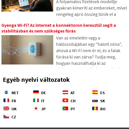
A folyamatos fizetések modellje
geopolitikai harctérré.
gyakran kimeríti az embereket, mivel
rengeteg apró összeg tűnik el a
pénztárcából, amelyek fokozatosan
Gyenge Wi-Fi? Az internet a konnektoron keresztül segít a
váratlanul magas összegekké
stabilitásban és nem szükséges fúrás
gyűlnek össze. A szövegben a 2026-
Van az emeletén vagy a
os friss adatokra támaszkodunk,
hálószobájában egy "halott zóna",
megmutatjuk a szakadékot a
ahová a Wi-Fi nem ér el, és a falak
becsléseink és a valóság között, és
fúrása ki van zárva? Tudja meg,
négy konkrét lépést kínálunk annak
hogyan használhatja ki az
érdekében, hogy nagyobb kontroll
elektromos vezetékeket, amelyek
alatt tarthassuk a kiadásainkat.
már a falakban vannak, hogy az
Egyéb nyelvi változatok
internetet az elektromos hálózaton
keresztül közvetítse. A cikkben
NET
DE
AT
ES
bemutatjuk, hogyan működik egy
modern powerline adapter, miért
FR
IT
CH
SK
képes a 4K streaming és játékok
UK
JP
PT
RO
lekezelésére, és mire érdemes
CZ
figyelni a régi alumínium
vezetékeknél.