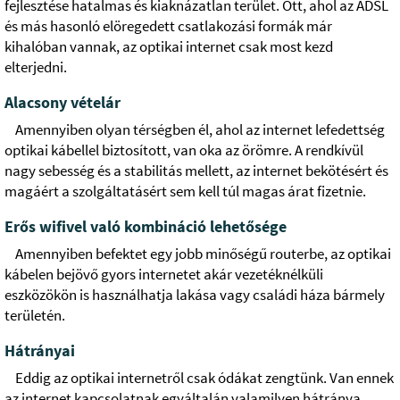
fejlesztése hatalmas és kiaknázatlan terület. Ott, ahol az ADSL
és más hasonló elöregedett csatlakozási formák már
kihalóban vannak, az optikai internet csak most kezd
elterjedni.
Alacsony vételár
Amennyiben olyan térségben él, ahol az internet lefedettség
optikai kábellel biztosított, van oka az örömre. A rendkívül
nagy sebesség és a stabilitás mellett, az internet bekötésért és
magáért a szolgáltatásért sem kell túl magas árat fizetnie.
Erős wifivel való kombináció lehetősége
Amennyiben befektet egy jobb minőségű routerbe, az optikai
kábelen bejövő gyors internetet akár vezetéknélküli
eszközökön is használhatja lakása vagy családi háza bármely
területén.
Hátrányai
Eddig az optikai internetről csak ódákat zengtünk. Van ennek
az internet kapcsolatnak egyáltalán valamilyen hátránya,