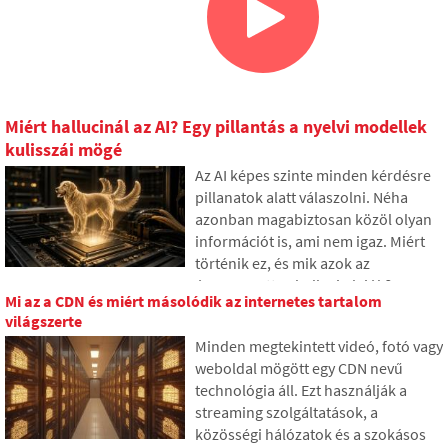
Miért hallucinál az AI? Egy pillantás a nyelvi modellek
kulisszái mögé
Az AI képes szinte minden kérdésre
pillanatok alatt válaszolni. Néha
azonban magabiztosan közöl olyan
információt is, ami nem igaz. Miért
történik ez, és mik azok az
úgynevezett AI hallucinációk? A
Mi az a CDN és miért másolódik az internetes tartalom
cikkben elmagyarázzuk, hogyan
világszerte
működnek a nagy nyelvi modellek,
Minden megtekintett videó, fotó vagy
miért hoznak néha valótlan
weboldal mögött egy CDN nevű
válaszokat, és hogyan próbálják a
technológia áll. Ezt használják a
fejlesztők fokozatosan korlátozni ezt
streaming szolgáltatások, a
a problémát.
közösségi hálózatok és a szokásos