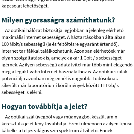
kapcsolat lehetőségét.
Milyen gyorsaságra számíthatunk?
Az optikai hálózat biztosítja legjobban a jelenleg elérhető
maximális internet sebességet. A háztartásokban általában
100 Mbit/s sebességű (le és feltöltésre egyaránt értendő),
internet tarifákkal találkozhatunk. Azonban elérhetőek már
olyan szolgáltatások is, amelyek akár 1 Gbit / s sebességet
ígérnek. Az ilyen sebességű adatátvitel már több mint elegendő
még a legaktívabb Internet használathoz is. Az optikai szálak
potenciálja azonban még ennél is nagyobb. Tudósoknak
sikerült már laboratóriumi körülmények között 111 Gb/ s
sebességet is elérni.
Hogyan továbbítja a jelet?
Az optikai szál üvegből vagy műanyagból készül, amin
keresztül a jelet fény továbbítja. Ezen túlmenően az ilyen típusú
kábellel a teljes világos szín spektrum átvihető. Ennek