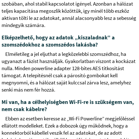
szobában, ahol stabil kapcsolatot igényel. Azonban a hálózat
teljes kapacitása megoszlik közöttük, így minél több eszköz
aktívan tölti le az adatokat, annál alacsonyabb lesz a sebesség
mindegyik számára.
Elképzelhető, hogy az adatok „kiszaladnak” a
szomszédokhoz a szomszédos lakásba?
Elméletileg a jel eljuthat a legközelebbi szomszédhoz, ha
ugyanazt a fázist használják. Gyakorlatban viszont a kockázat
nulla. Minden powerline adapter 128-bites AES titkosítást
támogat. A telepítésnél csak a párosító gombokat kell
megnyomni, és a hálózat saját kulccsal zárva lesz, amelyhez
senki más nem fér hozzá.
Mi van, ha a célhelyiségben Wi-Fi-re is szükségem van,
nem csak kábelre?
Ebben az esetben keresse az „Wi-Fi Powerline” megjelöléssel
ellátott modelleket. Ezek a dobozok úgy működnek, hogy a
konnektorból kábellel veszik fel az adatokat, de az adott