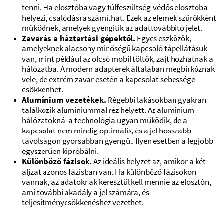
tenni. Ha elosztóba vagy túlfeszültség-védős elosztóba
helyezi, csalódásra számíthat. Ezek az elemek szűrőkként
működnek, amelyek gyengítik az adattovábbító jelet.
Zavarás a háztartási gépektől.
Egyes eszközök,
amelyeknek alacsony minőségű kapcsoló tápellátásuk
van, mint például az olcsó mobil töltők, zajt hozhatnak a
hálózatba. A modern adapterek általában megbirkóznak
vele, de extrém zavar esetén a kapcsolat sebessége
csökkenhet.
Alumínium vezetékek.
Régebbi lakásokban gyakran
találkozik alumíniummal réz helyett. Az alumínium
hálózatoknál a technológia ugyan működik, de a
kapcsolat nem mindig optimális, és a jel hosszabb
távolságon gyorsabban gyengül. Ilyen esetben a legjobb
egyszerűen kipróbálni.
Különböző fázisok.
Az ideális helyzet az, amikor a két
aljzat azonos fázisban van. Ha különböző fázisokon
vannak, az adatoknak keresztül kell mennie az elosztón,
ami további akadály a jel számára, és
teljesítménycsökkenéshez vezethet.