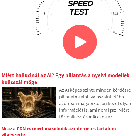
Miért hallucinál az AI? Egy pillantás a nyelvi modellek
kulisszái mögé
Az AI képes szinte minden kérdésre
pillanatok alatt válaszolni. Néha
azonban magabiztosan közöl olyan
információt is, ami nem igaz. Miért
történik ez, és mik azok az
úgynevezett AI hallucinációk? A
Mi az a CDN és miért másolódik az internetes tartalom
cikkben elmagyarázzuk, hogyan
világszerte