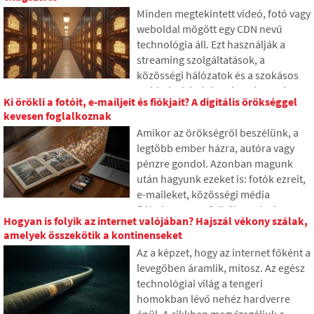
működnek a nagy nyelvi modellek,
Minden megtekintett videó, fotó vagy
miért hoznak néha valótlan
weboldal mögött egy CDN nevű
válaszokat, és hogyan próbálják a
technológia áll. Ezt használják a
fejlesztők fokozatosan korlátozni ezt
streaming szolgáltatások, a
a problémát.
közösségi hálózatok és a szokásos
webhelyek is, bár sok ember soha
Ki örökli a fotóit, e-mailjeit és fiókjait? A digitális örökséggel
nem hallott róla. A cikkben
kevesen foglalkoznak
elmagyarázzuk, mit jelent ez a
Amikor az örökségről beszélünk, a
rövidítés, hogyan működik, miért
legtöbb ember házra, autóra vagy
tárolják az internetes tartalmat
pénzre gondol. Azonban magunk
különböző helyeken világszerte, és
után hagyunk ezeket is: fotók ezreit,
miért nehéz ma elképzelni az
e-maileket, közösségi média
internetet nélküle.
fiókokat vagy a felhőben tárolt
Hogyan is folyik az internet valójában? Hajszál vékony szálak,
adatokat. Mi történik ezekkel
amelyek összekötik a kontinenseket
halálunk után, és ki férhet hozzájuk?
Az a képzet, hogy az internet főként a
A cikkben megnézzük, hogyan
levegőben áramlik, mítosz. Az egész
működik a digitális örökség, miért
technológiai világ a tengeri
lehetnek a hátrahagyottaknak
homokban lévő nehéz hardverre
gondjaik az adatokkal, és hogyan
épül. A cikkben megvizsgáljuk a