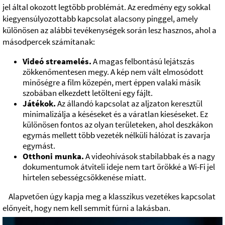
jel által okozott legtöbb problémát. Az eredmény egy sokkal
kiegyensúlyozottabb kapcsolat alacsony pinggel, amely
különösen az alábbi tevékenységek során lesz hasznos, ahol a
másodpercek számítanak:
Videó streamelés.
A magas felbontású lejátszás
zökkenőmentesen megy. A kép nem vált elmosódott
minőségre a film közepén, mert éppen valaki másik
szobában elkezdett letölteni egy fájlt.
Játékok.
Az állandó kapcsolat az aljzaton keresztül
minimalizálja a késéseket és a váratlan kieséseket. Ez
különösen fontos az olyan területeken, ahol deszkákon
egymás mellett több vezeték nélküli hálózat is zavarja
egymást.
Otthoni munka.
A videohívások stabilabbak és a nagy
dokumentumok átviteli ideje nem tart örökké a Wi-Fi jel
hirtelen sebességcsökkenése miatt.
Alapvetően úgy kapja meg a klasszikus vezetékes kapcsolat
előnyeit, hogy nem kell semmit fúrni a lakásban.