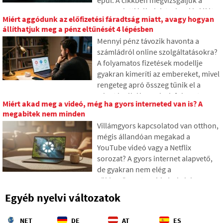
tehetünk rendet az online nyomaink
tengeralatti kábelek technológiáját.
között már ma.
Miért aggódunk az előfizetési fáradtság miatt, avagy hogyan
Megtudhatja, hogyan működnek az
állíthatjuk meg a pénz eltűnését 4 lépésben
optikai szálak, mit jelent azok
Mennyi pénz távozik havonta a
hajókról való lefektetése, és hogyan
számládról online szolgáltatásokra?
váltak az óceánok mélyei
A folyamatos fizetések modellje
geopolitikai harctérré.
gyakran kimeríti az embereket, mivel
rengeteg apró összeg tűnik el a
pénztárcából, amelyek fokozatosan
Miért akad meg a videó, még ha gyors interneted van is? A
váratlanul magas összegekké
megabitek nem minden
gyűlnek össze. A szövegben a 2026-
Villámgyors kapcsolatod van otthon,
os friss adatokra támaszkodunk,
mégis állandóan megakad a
megmutatjuk a szakadékot a
YouTube videó vagy a Netflix
becsléseink és a valóság között, és
sorozat? A gyors internet alapvető,
négy konkrét lépést kínálunk annak
de gyakran nem elég a
érdekében, hogy nagyobb kontroll
zökkenőmentes videónézéshez. A
alatt tarthassuk a kiadásainkat.
problémát az üres gyorsítótár
Egyéb nyelvi változatok
okozza, amely nem bírja ellátni az
eszközödet adatokkal. Nézd meg,
NET
DE
AT
ES