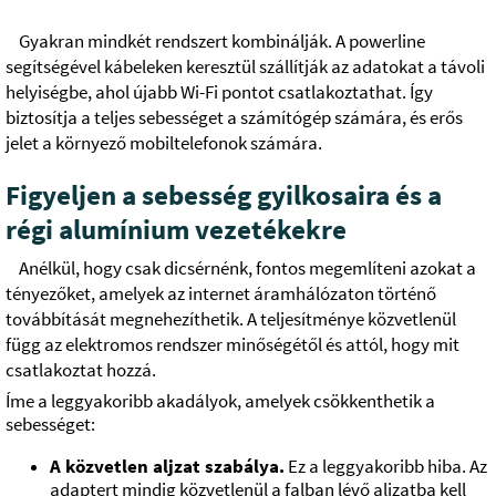
Gyakran mindkét rendszert kombinálják. A powerline
segítségével kábeleken keresztül szállítják az adatokat a távoli
helyiségbe, ahol újabb Wi-Fi pontot csatlakoztathat. Így
biztosítja a teljes sebességet a számítógép számára, és erős
jelet a környező mobiltelefonok számára.
Figyeljen a sebesség gyilkosaira és a
régi alumínium vezetékekre
Anélkül, hogy csak dicsérnénk, fontos megemlíteni azokat a
tényezőket, amelyek az internet áramhálózaton történő
továbbítását megnehezíthetik. A teljesítménye közvetlenül
függ az elektromos rendszer minőségétől és attól, hogy mit
csatlakoztat hozzá.
Íme a leggyakoribb akadályok, amelyek csökkenthetik a
sebességet:
A közvetlen aljzat szabálya.
Ez a leggyakoribb hiba. Az
adaptert mindig közvetlenül a falban lévő aljzatba kell