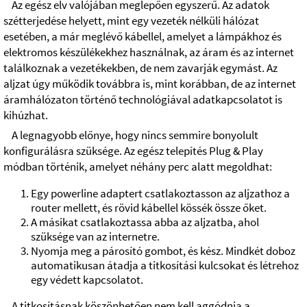
Az egész elv valójában meglepően egyszerű. Az adatok
szétterjedése helyett, mint egy vezeték nélküli hálózat
esetében, a már meglévő kábellel, amelyet a lámpákhoz és
elektromos készülékekhez használnak, az áram és az internet
találkoznak a vezetékekben, de nem zavarják egymást. Az
aljzat úgy működik továbbra is, mint korábban, de az internet
áramhálózaton történő technológiával adatkapcsolatot is
kihúzhat.
A legnagyobb előnye, hogy nincs semmire bonyolult
konfigurálásra szüksége. Az egész telepítés Plug & Play
módban történik, amelyet néhány perc alatt megoldhat:
Egy powerline adaptert csatlakoztasson az aljzathoz a
router mellett, és rövid kábellel kössék össze őket.
A másikat csatlakoztassa abba az aljzatba, ahol
szüksége van az internetre.
Nyomja meg a párosító gombot, és kész. Mindkét doboz
automatikusan átadja a titkosítási kulcsokat és létrehoz
egy védett kapcsolatot.
A titkosításnak köszönhetően nem kell aggódnia a