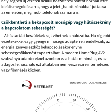
helyiségben új vezeték nélküli hozzáférési pontot hoznak létre.
Ideális megoldás arra, hogy a jelet „halott zónákba” juttassa
az emeleten, még mobiltelefonok számára is.
Csökkentheti a bekapcsolt mosógép vagy hűtőszekrény
a kapcsolatom sebességét?
A háztartási készülékek zajt vihetnek a hálózatba. Ha régebbi
vezetékekkel vagy gyenge minőségű adapterrel rendelkezik, az
energiaigényes eszköz bekapcsolásakor enyhe
sebességcsökkenést tapasztalhat. A modern HomePlug AV2
szabványú adaptereknél azonban ez a hatás minimális, és az
átlagos felhasználó ezt általában nem veszi észre internetezés
vagy filmnézés közben.