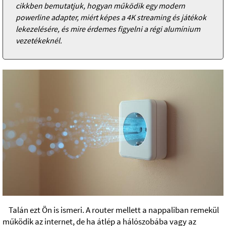
cikkben bemutatjuk, hogyan működik egy modern
powerline adapter, miért képes a 4K streaming és játékok
lekezelésére, és mire érdemes figyelni a régi alumínium
vezetékeknél.
Talán ezt Ön is ismeri. A router mellett a nappaliban remekül
működik az internet, de ha átlép a hálószobába vagy az