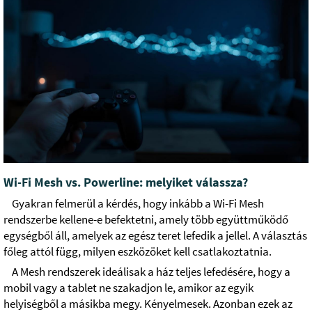
Wi-Fi Mesh vs. Powerline: melyiket válassza?
Gyakran felmerül a kérdés, hogy inkább a Wi-Fi Mesh
rendszerbe kellene-e befektetni, amely több együttműködő
egységből áll, amelyek az egész teret lefedik a jellel. A választás
főleg attól függ, milyen eszközöket kell csatlakoztatnia.
A Mesh rendszerek ideálisak a ház teljes lefedésére, hogy a
mobil vagy a tablet ne szakadjon le, amikor az egyik
helyiségből a másikba megy. Kényelmesek. Azonban ezek az