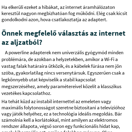
Ha elkerüli ezeket a hibákat, az internet áramhálózaton
keresztül nagyon megbízhatóan fog működni. Elég csak kicsit
gondolkodni azon, hova csatlakoztatja az adaptert.
Önnek megfelelő választás az internet
az aljzatból?
A powerline adapterek nem univerzális gyógymód minden
problémára, de azokban a helyzetekben, amikor a Wi-Fi a
vastag falak határaira ütközik, és a kábelek fúrása nem jön
szóba, gyakorlatilag nincs versenytársuk. Egyszerűen csak a
legkönnyebb utat képviselik a stabil kapcsolat
megszerzéséhez, amely paramétereivel közelít a klasszikus
vezetékes kapcsolathoz.
Ha tehát küzd az instabil internettel az emeleten vagy
maximális folytonosságot szeretne biztosítani a televízióhoz
vagy játék helyéhez, ez a technológia ideális megoldás. Bár
számolnia kell a korlátokkal, mint amilyen az elektromos
rendszer állapota, végső soron egy funkcionális hidat kap,