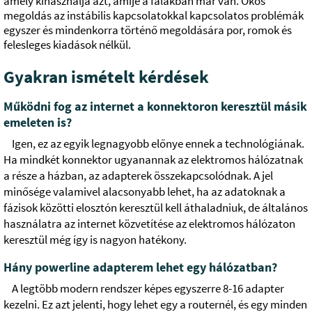
amely kihasználja azt, amije a falakban már van. Okos
megoldás az instábilis kapcsolatokkal kapcsolatos problémák
egyszer és mindenkorra történő megoldására por, romok és
felesleges kiadások nélkül.
Gyakran ismételt kérdések
Működni fog az internet a konnektoron keresztül másik
emeleten is?
Igen, ez az egyik legnagyobb előnye ennek a technológiának.
Ha mindkét konnektor ugyanannak az elektromos hálózatnak
a része a házban, az adapterek összekapcsolódnak. A jel
minősége valamivel alacsonyabb lehet, ha az adatoknak a
fázisok közötti elosztón keresztül kell áthaladniuk, de általános
használatra az internet közvetítése az elektromos hálózaton
keresztül még így is nagyon hatékony.
Hány powerline adapterem lehet egy hálózatban?
A legtöbb modern rendszer képes egyszerre 8-16 adapter
kezelni. Ez azt jelenti, hogy lehet egy a routernél, és egy minden