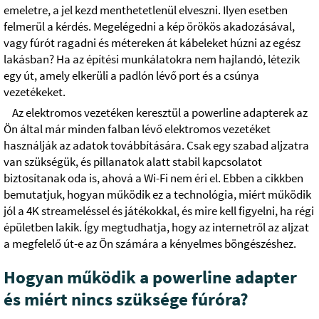
emeletre, a jel kezd menthetetlenül elveszni. Ilyen esetben
felmerül a kérdés. Megelégedni a kép örökös akadozásával,
vagy fúrót ragadni és métereken át kábeleket húzni az egész
lakásban? Ha az építési munkálatokra nem hajlandó, létezik
egy út, amely elkerüli a padlón lévő port és a csúnya
vezetékeket.
Az elektromos vezetéken keresztül a powerline adapterek az
Ön által már minden falban lévő elektromos vezetéket
használják az adatok továbbítására. Csak egy szabad aljzatra
van szükségük, és pillanatok alatt stabil kapcsolatot
biztosítanak oda is, ahová a Wi-Fi nem éri el. Ebben a cikkben
bemutatjuk, hogyan működik ez a technológia, miért működik
jól a 4K streameléssel és játékokkal, és mire kell figyelni, ha régi
épületben lakik. Így megtudhatja, hogy az internetről az aljzat
a megfelelő út-e az Ön számára a kényelmes böngészéshez.
Hogyan működik a powerline adapter
és miért nincs szüksége fúróra?