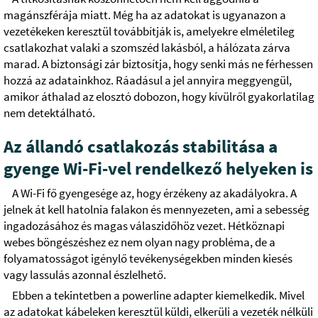
magánszférája miatt. Még ha az adatokat is ugyanazon a
vezetékeken keresztül továbbítják is, amelyekre elméletileg
csatlakozhat valaki a szomszéd lakásból, a hálózata zárva
marad. A biztonsági zár biztosítja, hogy senki más ne férhessen
hozzá az adatainkhoz. Ráadásul a jel annyira meggyengül,
amikor áthalad az elosztó dobozon, hogy kívülről gyakorlatilag
nem detektálható.
Az állandó csatlakozás stabilitása a
gyenge Wi-Fi-vel rendelkező helyeken is
A Wi-Fi fő gyengesége az, hogy érzékeny az akadályokra. A
jelnek át kell hatolnia falakon és mennyezeten, ami a sebesség
ingadozásához és magas válaszidőhöz vezet. Hétköznapi
webes böngészéshez ez nem olyan nagy probléma, de a
folyamatosságot igénylő tevékenységekben minden kiesés
vagy lassulás azonnal észlelhető.
Ebben a tekintetben a powerline adapter kiemelkedik. Mivel
az adatokat kábeleken keresztül küldi, elkerüli a vezeték nélküli