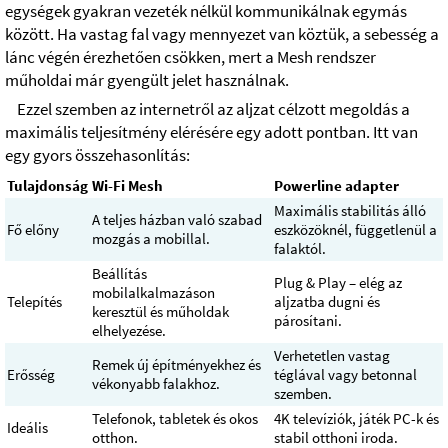
egységek gyakran vezeték nélkül kommunikálnak egymás
között. Ha vastag fal vagy mennyezet van köztük, a sebesség a
lánc végén érezhetően csökken, mert a Mesh rendszer
műholdai már gyengült jelet használnak.
Ezzel szemben az internetről az aljzat célzott megoldás a
maximális teljesítmény elérésére egy adott pontban. Itt van
egy gyors összehasonlítás:
Tulajdonság
Wi-Fi Mesh
Powerline adapter
Maximális stabilitás álló
A teljes házban való szabad
Fő előny
eszközöknél, függetlenül a
mozgás a mobillal.
falaktól.
Beállítás
Plug & Play – elég az
mobilalkalmazáson
Telepítés
aljzatba dugni és
keresztül és műholdak
párosítani.
elhelyezése.
Verhetetlen vastag
Remek új építményekhez és
Erősség
téglával vagy betonnal
vékonyabb falakhoz.
szemben.
Telefonok, tabletek és okos
4K televíziók, játék PC-k és
Ideális
otthon.
stabil otthoni iroda.