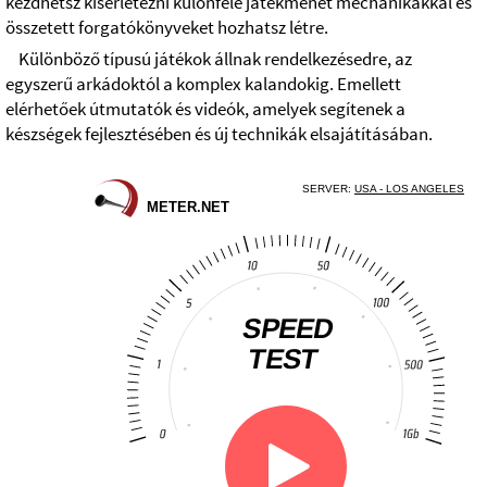
kezdhetsz kísérletezni különféle játékmenet mechanikákkal és
összetett forgatókönyveket hozhatsz létre.
Különböző típusú játékok állnak rendelkezésedre, az
egyszerű arkádoktól a komplex kalandokig. Emellett
elérhetőek útmutatók és videók, amelyek segítenek a
készségek fejlesztésében és új technikák elsajátításában.