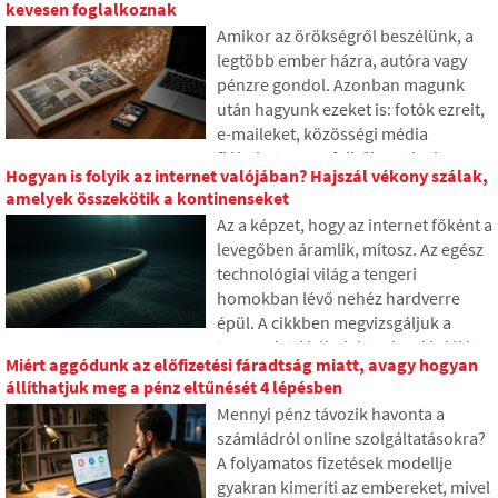
kevesen foglalkoznak
elmagyarázzuk, mit jelent ez a
Amikor az örökségről beszélünk, a
rövidítés, hogyan működik, miért
legtöbb ember házra, autóra vagy
tárolják az internetes tartalmat
pénzre gondol. Azonban magunk
különböző helyeken világszerte, és
után hagyunk ezeket is: fotók ezreit,
miért nehéz ma elképzelni az
e-maileket, közösségi média
internetet nélküle.
fiókokat vagy a felhőben tárolt
Hogyan is folyik az internet valójában? Hajszál vékony szálak,
adatokat. Mi történik ezekkel
amelyek összekötik a kontinenseket
halálunk után, és ki férhet hozzájuk?
Az a képzet, hogy az internet főként a
A cikkben megnézzük, hogyan
levegőben áramlik, mítosz. Az egész
működik a digitális örökség, miért
technológiai világ a tengeri
lehetnek a hátrahagyottaknak
homokban lévő nehéz hardverre
gondjaik az adatokkal, és hogyan
épül. A cikkben megvizsgáljuk a
tehetünk rendet az online nyomaink
tengeralatti kábelek technológiáját.
között már ma.
Miért aggódunk az előfizetési fáradtság miatt, avagy hogyan
Megtudhatja, hogyan működnek az
állíthatjuk meg a pénz eltűnését 4 lépésben
optikai szálak, mit jelent azok
Mennyi pénz távozik havonta a
hajókról való lefektetése, és hogyan
számládról online szolgáltatásokra?
váltak az óceánok mélyei
A folyamatos fizetések modellje
geopolitikai harctérré.
gyakran kimeríti az embereket, mivel