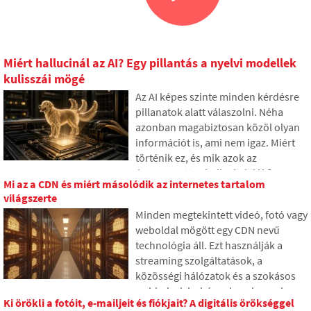
Miért hallucinál az AI? Egy pillantás a nyelvi modellek
kulisszái mögé
Az AI képes szinte minden kérdésre
pillanatok alatt válaszolni. Néha
azonban magabiztosan közöl olyan
információt is, ami nem igaz. Miért
történik ez, és mik azok az
úgynevezett AI hallucinációk? A
Mi az a CDN és miért másolódik az internetes tartalom
cikkben elmagyarázzuk, hogyan
világszerte
működnek a nagy nyelvi modellek,
Minden megtekintett videó, fotó vagy
miért hoznak néha valótlan
weboldal mögött egy CDN nevű
válaszokat, és hogyan próbálják a
technológia áll. Ezt használják a
fejlesztők fokozatosan korlátozni ezt
streaming szolgáltatások, a
a problémát.
közösségi hálózatok és a szokásos
webhelyek is, bár sok ember soha
Ki örökli a fotóit, e-mailjeit és fiókjait? A digitális örökséggel
nem hallott róla. A cikkben