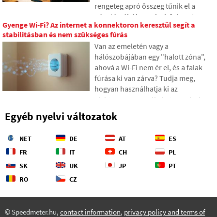
rengeteg apró összeg tűnik el a
pénztárcából, amelyek fokozatosan
Gyenge Wi-Fi? Az internet a konnektoron keresztül segít a
váratlanul magas összegekké
stabilitásban és nem szükséges fúrás
gyűlnek össze. A szövegben a 2026-
Van az emeletén vagy a
os friss adatokra támaszkodunk,
hálószobájában egy "halott zóna",
megmutatjuk a szakadékot a
ahová a Wi-Fi nem ér el, és a falak
becsléseink és a valóság között, és
fúrása ki van zárva? Tudja meg,
négy konkrét lépést kínálunk annak
hogyan használhatja ki az
érdekében, hogy nagyobb kontroll
elektromos vezetékeket, amelyek
alatt tarthassuk a kiadásainkat.
már a falakban vannak, hogy az
Egyéb nyelvi változatok
internetet az elektromos hálózaton
keresztül közvetítse. A cikkben
NET
DE
AT
ES
bemutatjuk, hogyan működik egy
modern powerline adapter, miért
FR
IT
CH
PL
képes a 4K streaming és játékok
SK
UK
JP
PT
lekezelésére, és mire érdemes
RO
CZ
figyelni a régi alumínium
vezetékeknél.
© Speedmeter.hu,
contact information
,
privacy policy and terms of