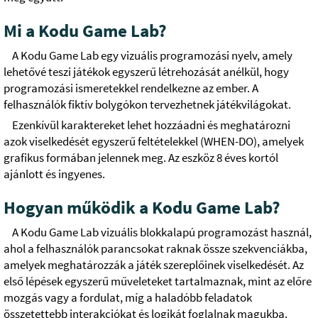
Mi a Kodu Game Lab?
A Kodu Game Lab egy vizuális programozási nyelv, amely
lehetővé teszi játékok egyszerű létrehozását anélkül, hogy
programozási ismeretekkel rendelkezne az ember. A
felhasználók fiktív bolygókon tervezhetnek játékvilágokat.
Ezenkívül karaktereket lehet hozzáadni és meghatározni
azok viselkedését egyszerű feltételekkel (WHEN-DO), amelyek
grafikus formában jelennek meg. Az eszköz 8 éves kortól
ajánlott és ingyenes.
Hogyan működik a Kodu Game Lab?
A Kodu Game Lab vizuális blokkalapú programozást használ,
ahol a felhasználók parancsokat raknak össze szekvenciákba,
amelyek meghatározzák a játék szereplőinek viselkedését. Az
első lépések egyszerű műveleteket tartalmaznak, mint az előre
mozgás vagy a fordulat, míg a haladóbb feladatok
összetettebb interakciókat és logikát foglalnak magukba.