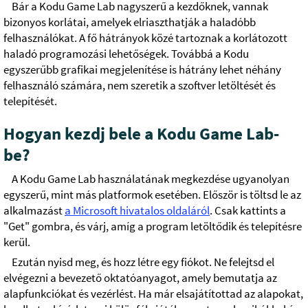
Bár a Kodu Game Lab nagyszerű a kezdőknek, vannak
bizonyos korlátai, amelyek elriaszthatják a haladóbb
felhasználókat. A fő hátrányok közé tartoznak a korlátozott
haladó programozási lehetőségek. Továbbá a Kodu
egyszerűbb grafikai megjelenítése is hátrány lehet néhány
felhasználó számára, nem szeretik a szoftver letöltését és
telepítését.
Hogyan kezdj bele a Kodu Game Lab-
be?
A Kodu Game Lab használatának megkezdése ugyanolyan
egyszerű, mint más platformok esetében. Először is töltsd le az
alkalmazást
a Microsoft hivatalos oldaláról
. Csak kattints a
"Get" gombra, és várj, amíg a program letöltődik és telepítésre
kerül.
Ezután nyisd meg, és hozz létre egy fiókot. Ne felejtsd el
elvégezni a bevezető oktatóanyagot, amely bemutatja az
alapfunkciókat és vezérlést. Ha már elsajátítottad az alapokat,