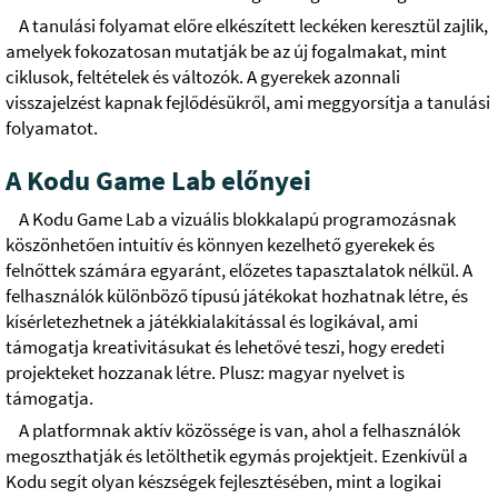
A tanulási folyamat előre elkészített leckéken keresztül zajlik,
amelyek fokozatosan mutatják be az új fogalmakat, mint
ciklusok, feltételek és változók. A gyerekek azonnali
visszajelzést kapnak fejlődésükről, ami meggyorsítja a tanulási
folyamatot.
A Kodu Game Lab előnyei
A Kodu Game Lab a vizuális blokkalapú programozásnak
köszönhetően intuitív és könnyen kezelhető gyerekek és
felnőttek számára egyaránt, előzetes tapasztalatok nélkül. A
felhasználók különböző típusú játékokat hozhatnak létre, és
kísérletezhetnek a játékkialakítással és logikával, ami
támogatja kreativitásukat és lehetővé teszi, hogy eredeti
projekteket hozzanak létre. Plusz: magyar nyelvet is
támogatja.
A platformnak aktív közössége is van, ahol a felhasználók
megoszthatják és letölthetik egymás projektjeit. Ezenkívül a
Kodu segít olyan készségek fejlesztésében, mint a logikai