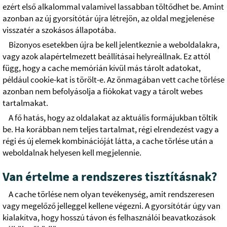
ezért első alkalommal valamivel lassabban töltődhet be. Amint
azonban az új gyorsítótár újra létrejön, az oldal megjelenése
visszatér a szokásos állapotába.
Bizonyos esetekben újra be kell jelentkeznie a weboldalakra,
vagy azok alapértelmezett beállításai helyreállnak. Ez attól
függ, hogy a cache memórián kívül más tárolt adatokat,
például cookie-kat is törölt-e. Az önmagában vett cache törlése
azonban nem befolyásolja a fiókokat vagy a tárolt webes
tartalmakat.
A fő hatás, hogy az oldalakat az aktuális formájukban töltik
be. Ha korábban nem teljes tartalmat, régi elrendezést vagy a
régi és új elemek kombinációját látta, a cache törlése után a
weboldalnak helyesen kell megjelennie.
Van értelme a rendszeres tisztításnak?
A cache törlése nem olyan tevékenység, amit rendszeresen
vagy megelőző jelleggel kellene végezni. A gyorsítótár úgy van
kialakítva, hogy hosszú távon és felhasználói beavatkozások