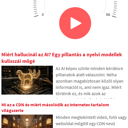
Miért hallucinál az AI? Egy pillantás a nyelvi modellek
kulisszái mögé
Az AI képes szinte minden kérdésre
pillanatok alatt válaszolni. Néha
azonban magabiztosan közöl olyan
információt is, ami nem igaz. Miért
történik ez, és mik azok az
úgynevezett AI hallucinációk? A
Mi az a CDN és miért másolódik az internetes tartalom
cikkben elmagyarázzuk, hogyan
világszerte
működnek a nagy nyelvi modellek,
Minden megtekintett videó, fotó vagy
miért hoznak néha valótlan
weboldal mögött egy CDN nevű
válaszokat, és hogyan próbálják a