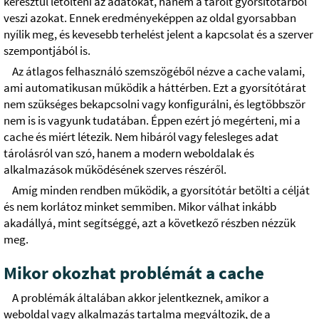
keresztül letölteni az adatokat, hanem a tárolt gyorsítótárból
veszi azokat. Ennek eredményeképpen az oldal gyorsabban
nyílik meg, és kevesebb terhelést jelent a kapcsolat és a szerver
szempontjából is.
Az átlagos felhasználó szemszögéből nézve a cache valami,
ami automatikusan működik a háttérben. Ezt a gyorsítótárat
nem szükséges bekapcsolni vagy konfigurálni, és legtöbbször
nem is is vagyunk tudatában. Éppen ezért jó megérteni, mi a
cache és miért létezik. Nem hibáról vagy felesleges adat
tárolásról van szó, hanem a modern weboldalak és
alkalmazások működésének szerves részéről.
Amíg minden rendben működik, a gyorsítótár betölti a célját
és nem korlátoz minket semmiben. Mikor válhat inkább
akadállyá, mint segítséggé, azt a következő részben nézzük
meg.
Mikor okozhat problémát a cache
A problémák általában akkor jelentkeznek, amikor a
weboldal vagy alkalmazás tartalma megváltozik, de a