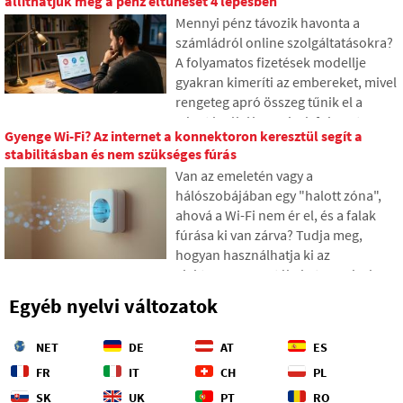
állíthatjuk meg a pénz eltűnését 4 lépésben
optikai szálak, mit jelent azok
Mennyi pénz távozik havonta a
hajókról való lefektetése, és hogyan
számládról online szolgáltatásokra?
váltak az óceánok mélyei
A folyamatos fizetések modellje
geopolitikai harctérré.
gyakran kimeríti az embereket, mivel
rengeteg apró összeg tűnik el a
pénztárcából, amelyek fokozatosan
Gyenge Wi-Fi? Az internet a konnektoron keresztül segít a
váratlanul magas összegekké
stabilitásban és nem szükséges fúrás
gyűlnek össze. A szövegben a 2026-
Van az emeletén vagy a
os friss adatokra támaszkodunk,
hálószobájában egy "halott zóna",
megmutatjuk a szakadékot a
ahová a Wi-Fi nem ér el, és a falak
becsléseink és a valóság között, és
fúrása ki van zárva? Tudja meg,
négy konkrét lépést kínálunk annak
hogyan használhatja ki az
érdekében, hogy nagyobb kontroll
elektromos vezetékeket, amelyek
alatt tarthassuk a kiadásainkat.
már a falakban vannak, hogy az
Egyéb nyelvi változatok
internetet az elektromos hálózaton
keresztül közvetítse. A cikkben
NET
DE
AT
ES
bemutatjuk, hogyan működik egy
modern powerline adapter, miért
FR
IT
CH
PL
képes a 4K streaming és játékok
SK
UK
PT
RO