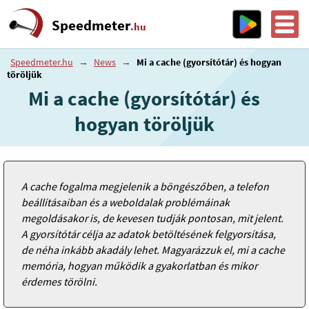
Speedmeter
.hu
Speedmeter.hu
→
News
→
Mi a cache (gyorsítótár) és hogyan
töröljük
Mi a cache (gyorsítótár) és
hogyan töröljük
A cache fogalma megjelenik a böngészőben, a telefon
beállításaiban és a weboldalak problémáinak
megoldásakor is, de kevesen tudják pontosan, mit jelent.
A gyorsítótár célja az adatok betöltésének felgyorsítása,
de néha inkább akadály lehet. Magyarázzuk el, mi a cache
memória, hogyan működik a gyakorlatban és mikor
érdemes törölni.