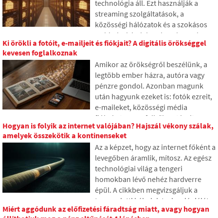
technológia áll. Ezt használják a
fejlesztők fokozatosan korlátozni ezt
streaming szolgáltatások, a
a problémát.
közösségi hálózatok és a szokásos
webhelyek is, bár sok ember soha
Ki örökli a fotóit, e-mailjeit és fiókjait? A digitális örökséggel
nem hallott róla. A cikkben
kevesen foglalkoznak
elmagyarázzuk, mit jelent ez a
Amikor az örökségről beszélünk, a
rövidítés, hogyan működik, miért
legtöbb ember házra, autóra vagy
tárolják az internetes tartalmat
pénzre gondol. Azonban magunk
különböző helyeken világszerte, és
után hagyunk ezeket is: fotók ezreit,
miért nehéz ma elképzelni az
e-maileket, közösségi média
internetet nélküle.
fiókokat vagy a felhőben tárolt
Hogyan is folyik az internet valójában? Hajszál vékony szálak,
adatokat. Mi történik ezekkel
amelyek összekötik a kontinenseket
halálunk után, és ki férhet hozzájuk?
Az a képzet, hogy az internet főként a
A cikkben megnézzük, hogyan
levegőben áramlik, mítosz. Az egész
működik a digitális örökség, miért
technológiai világ a tengeri
lehetnek a hátrahagyottaknak
homokban lévő nehéz hardverre
gondjaik az adatokkal, és hogyan
épül. A cikkben megvizsgáljuk a
tehetünk rendet az online nyomaink
tengeralatti kábelek technológiáját.
között már ma.
Miért aggódunk az előfizetési fáradtság miatt, avagy hogyan
Megtudhatja, hogyan működnek az