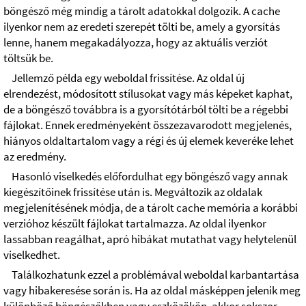
böngésző még mindig a tárolt adatokkal dolgozik. A cache
ilyenkor nem az eredeti szerepét tölti be, amely a gyorsítás
lenne, hanem megakadályozza, hogy az aktuális verziót
töltsük be.
Jellemző példa egy weboldal frissítése. Az oldal új
elrendezést, módosított stílusokat vagy más képeket kaphat,
de a böngésző továbbra is a gyorsítótárból tölti be a régebbi
fájlokat. Ennek eredményeként összezavarodott megjelenés,
hiányos oldaltartalom vagy a régi és új elemek keveréke lehet
az eredmény.
Hasonló viselkedés előfordulhat egy böngésző vagy annak
kiegészítőinek frissítése után is. Megváltozik az oldalak
megjelenítésének módja, de a tárolt cache memória a korábbi
verzióhoz készült fájlokat tartalmazza. Az oldal ilyenkor
lassabban reagálhat, apró hibákat mutathat vagy helytelenül
viselkedhet.
Találkozhatunk ezzel a problémával weboldal karbantartása
vagy hibakeresése során is. Ha az oldal másképpen jelenik meg