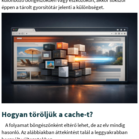
különböző böngészőkben vagy eszközökön, akkor sokszor
éppen a tárolt gyorsítótár jelenti a különbséget.
Hogyan töröljük a cache-t?
A folyamat böngészőnként eltérő lehet, de az elv mindig
hasonló. Az alábbiakban áttekintést talál a leggyakrabban