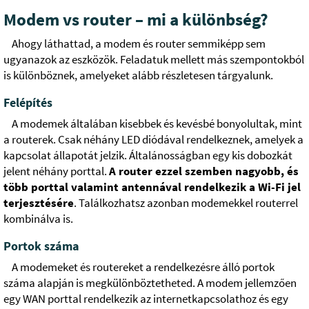
Modem vs router – mi a különbség?
Ahogy láthattad, a modem és router semmiképp sem
ugyanazok az eszközök. Feladatuk mellett más szempontokból
is különböznek, amelyeket alább részletesen tárgyalunk.
Felépítés
A modemek általában kisebbek és kevésbé bonyolultak, mint
a routerek. Csak néhány LED diódával rendelkeznek, amelyek a
kapcsolat állapotát jelzik. Általánosságban egy kis dobozkát
jelent néhány porttal.
A router ezzel szemben nagyobb, és
több porttal valamint antennával rendelkezik a Wi-Fi jel
terjesztésére
. Találkozhatsz azonban modemekkel routerrel
kombinálva is.
Portok száma
A modemeket és routereket a rendelkezésre álló portok
száma alapján is megkülönböztetheted. A modem jellemzően
egy WAN porttal rendelkezik az internetkapcsolathoz és egy