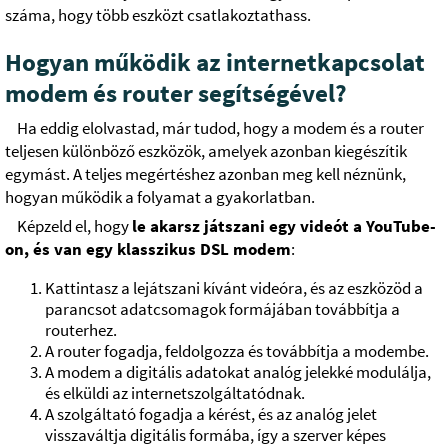
száma, hogy több eszközt csatlakoztathass.
Hogyan működik az internetkapcsolat
modem és router segítségével?
Ha eddig elolvastad, már tudod, hogy a modem és a router
teljesen különböző eszközök, amelyek azonban kiegészítik
egymást. A teljes megértéshez azonban meg kell néznünk,
hogyan működik a folyamat a gyakorlatban.
Képzeld el, hogy
le akarsz játszani egy videót a YouTube-
on, és van egy klasszikus DSL modem
:
Kattintasz a lejátszani kívánt videóra, és az eszközöd a
parancsot adatcsomagok formájában továbbítja a
routerhez.
A router fogadja, feldolgozza és továbbítja a modembe.
A modem a digitális adatokat analóg jelekké modulálja,
és elküldi az internetszolgáltatódnak.
A szolgáltató fogadja a kérést, és az analóg jelet
visszaváltja digitális formába, így a szerver képes