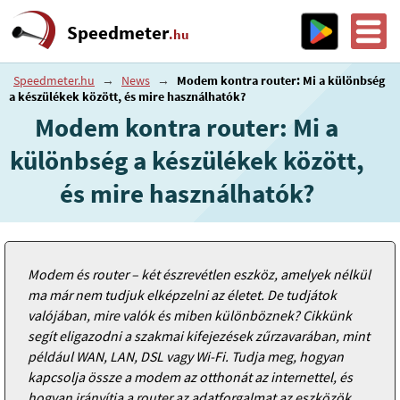
Speedmeter
.hu
Speedmeter.hu
→
News
→
Modem kontra router: Mi a különbség
a készülékek között, és mire használhatók?
Modem kontra router: Mi a
különbség a készülékek között,
és mire használhatók?
Modem és router – két észrevétlen eszköz, amelyek nélkül
ma már nem tudjuk elképzelni az életet. De tudjátok
valójában, mire valók és miben különböznek? Cikkünk
segít eligazodni a szakmai kifejezések zűrzavarában, mint
például WAN, LAN, DSL vagy Wi-Fi. Tudja meg, hogyan
kapcsolja össze a modem az otthonát az internettel, és
hogyan irányítja a router az adatforgalmat az eszközök