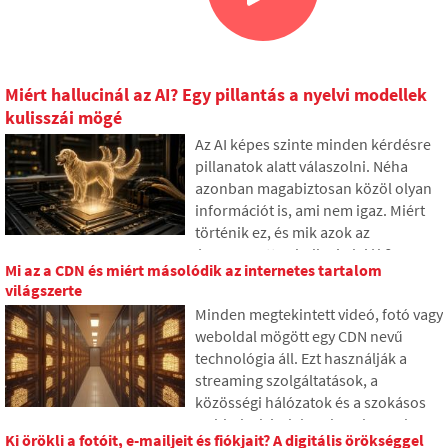
Miért hallucinál az AI? Egy pillantás a nyelvi modellek
kulisszái mögé
Az AI képes szinte minden kérdésre
pillanatok alatt válaszolni. Néha
azonban magabiztosan közöl olyan
információt is, ami nem igaz. Miért
történik ez, és mik azok az
úgynevezett AI hallucinációk? A
Mi az a CDN és miért másolódik az internetes tartalom
cikkben elmagyarázzuk, hogyan
világszerte
működnek a nagy nyelvi modellek,
Minden megtekintett videó, fotó vagy
miért hoznak néha valótlan
weboldal mögött egy CDN nevű
válaszokat, és hogyan próbálják a
technológia áll. Ezt használják a
fejlesztők fokozatosan korlátozni ezt
streaming szolgáltatások, a
a problémát.
közösségi hálózatok és a szokásos
webhelyek is, bár sok ember soha
Ki örökli a fotóit, e-mailjeit és fiókjait? A digitális örökséggel
nem hallott róla. A cikkben