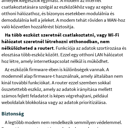
amelyek kiegészítik egymást. A modem az internet
csatlakoztatására szolgál az eszközökhöz vagy az egész
otthoni hálózathoz, és bizonyos esetekben modulálnia és
demodulálnia kell a jeleket. A modem tehát röviden a WAN-hoz
való közvetlen hozzáférést biztosítja.
Ha több eszközt szeretnél csatlakoztatni, vagy Wi-Fi
hálózatot szeretnél létrehozni otthonodban, nem
nélkülözheted a routert
. Funkciója az adatok szortírozása és
elosztása több eszköz között. Ezzel egy otthoni LAN hálózatot
hoz létre, amely internetkapcsolat nélkül is működhet.
Az eszközök firmware-ében is különbségek vannak. A
modemnél alap firmware-t használnak, amely általában nem
kínál további funkciókat. A router ezzel szemben sokkal
összetettebb eszköz, amely az adatok irányítása mellett
számos fejlett feladatot is képes végrehajtani, például
weboldalak blokkolása vagy az adatok prioritizálása.
Biztonság
A legtöbb modem nem rendelkezik semmilyen védelemmel.