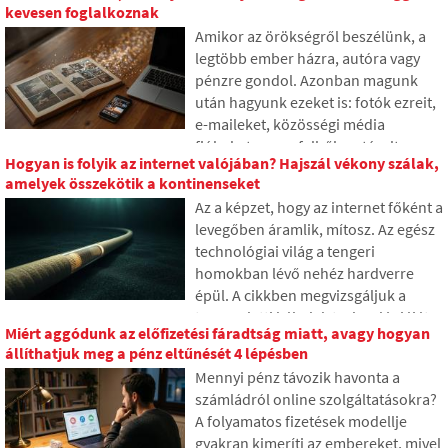
kevesen foglalkoznak
elmagyarázzuk, mit jelent ez a
Amikor az örökségről beszélünk, a
rövidítés, hogyan működik, miért
legtöbb ember házra, autóra vagy
tárolják az internetes tartalmat
pénzre gondol. Azonban magunk
különböző helyeken világszerte, és
után hagyunk ezeket is: fotók ezreit,
miért nehéz ma elképzelni az
e-maileket, közösségi média
internetet nélküle.
fiókokat vagy a felhőben tárolt
Hogyan is folyik az internet valójában? Hajszál vékony szálak,
adatokat. Mi történik ezekkel
amelyek összekötik a kontinenseket
halálunk után, és ki férhet hozzájuk?
Az a képzet, hogy az internet főként a
A cikkben megnézzük, hogyan
levegőben áramlik, mítosz. Az egész
működik a digitális örökség, miért
technológiai világ a tengeri
lehetnek a hátrahagyottaknak
homokban lévő nehéz hardverre
gondjaik az adatokkal, és hogyan
épül. A cikkben megvizsgáljuk a
tehetünk rendet az online nyomaink
tengeralatti kábelek technológiáját.
között már ma.
Miért aggódunk az előfizetési fáradtság miatt, avagy hogyan
Megtudhatja, hogyan működnek az
állíthatjuk meg a pénz eltűnését 4 lépésben
optikai szálak, mit jelent azok
Mennyi pénz távozik havonta a
hajókról való lefektetése, és hogyan
számládról online szolgáltatásokra?
váltak az óceánok mélyei
A folyamatos fizetések modellje
geopolitikai harctérré.
gyakran kimeríti az embereket, mivel