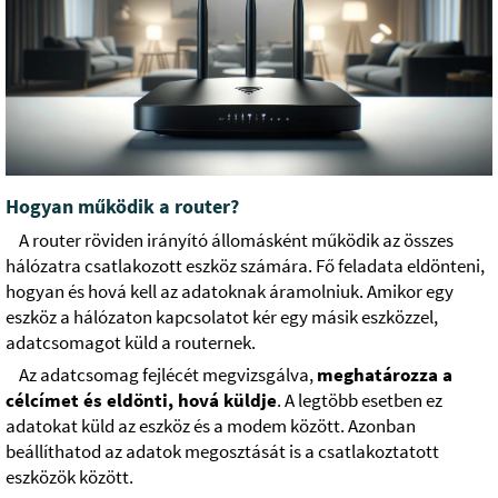
Hogyan működik a router?
A router röviden irányító állomásként működik az összes
hálózatra csatlakozott eszköz számára. Fő feladata eldönteni,
hogyan és hová kell az adatoknak áramolniuk. Amikor egy
eszköz a hálózaton kapcsolatot kér egy másik eszközzel,
adatcsomagot küld a routernek.
Az adatcsomag fejlécét megvizsgálva,
meghatározza a
célcímet és eldönti, hová küldje
. A legtöbb esetben ez
adatokat küld az eszköz és a modem között. Azonban
beállíthatod az adatok megosztását is a csatlakoztatott
eszközök között.