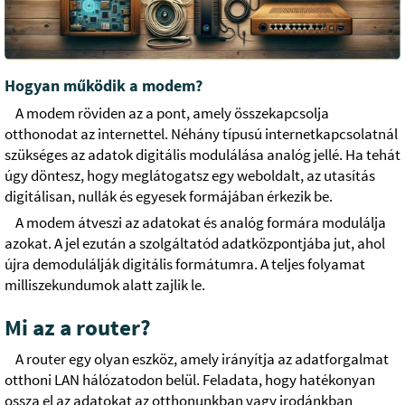
Hogyan működik a modem?
A modem röviden az a pont, amely összekapcsolja
otthonodat az internettel. Néhány típusú internetkapcsolatnál
szükséges az adatok digitális modulálása analóg jellé. Ha tehát
úgy döntesz, hogy meglátogatsz egy weboldalt, az utasítás
digitálisan, nullák és egyesek formájában érkezik be.
A modem átveszi az adatokat és analóg formára modulálja
azokat. A jel ezután a szolgáltatód adatközpontjába jut, ahol
újra demodulálják digitális formátumra. A teljes folyamat
milliszekundumok alatt zajlik le.
Mi az a router?
A router egy olyan eszköz, amely irányítja az adatforgalmat
otthoni LAN hálózatodon belül. Feladata, hogy hatékonyan
ossza el az adatokat az otthonunkban vagy irodánkban