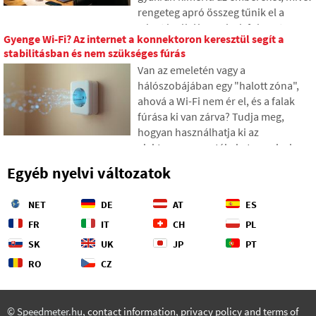
rengeteg apró összeg tűnik el a
pénztárcából, amelyek fokozatosan
Gyenge Wi-Fi? Az internet a konnektoron keresztül segít a
váratlanul magas összegekké
stabilitásban és nem szükséges fúrás
gyűlnek össze. A szövegben a 2026-
Van az emeletén vagy a
os friss adatokra támaszkodunk,
hálószobájában egy "halott zóna",
megmutatjuk a szakadékot a
ahová a Wi-Fi nem ér el, és a falak
becsléseink és a valóság között, és
fúrása ki van zárva? Tudja meg,
négy konkrét lépést kínálunk annak
hogyan használhatja ki az
érdekében, hogy nagyobb kontroll
elektromos vezetékeket, amelyek
alatt tarthassuk a kiadásainkat.
már a falakban vannak, hogy az
Egyéb nyelvi változatok
internetet az elektromos hálózaton
keresztül közvetítse. A cikkben
NET
DE
AT
ES
bemutatjuk, hogyan működik egy
modern powerline adapter, miért
FR
IT
CH
PL
képes a 4K streaming és játékok
SK
UK
JP
PT
lekezelésére, és mire érdemes
RO
CZ
figyelni a régi alumínium
vezetékeknél.
© Speedmeter.hu,
contact information
,
privacy policy and terms of