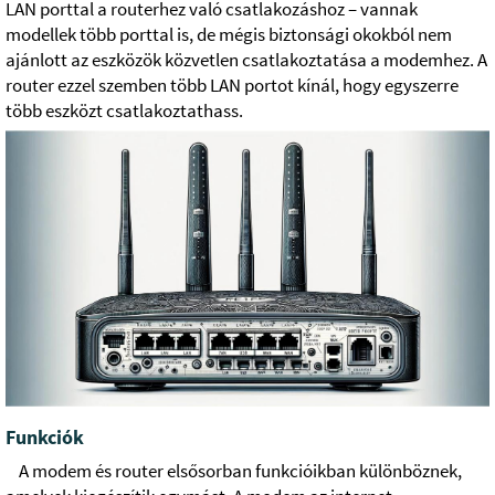
LAN porttal a routerhez való csatlakozáshoz – vannak
modellek több porttal is, de mégis biztonsági okokból nem
ajánlott az eszközök közvetlen csatlakoztatása a modemhez. A
router ezzel szemben több LAN portot kínál, hogy egyszerre
több eszközt csatlakoztathass.
Funkciók
A modem és router elsősorban funkcióikban különböznek,