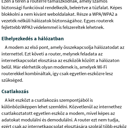
Ezen a téren a routerre támaszkodnak, amely számos
biztonsági funkcióval rendelkezik, beleértve a tűzfalat. Képes
blokkolni a nem kívánt weboldalakat. Része a WPA/WPA2 a
vezeték nélküli hálózatok biztonságához. Egyes routerek
fejlettebb WPA3 védelemmel is felszereltek lehetnek.
Elhelyezkedés a hálózatban
A modem az első pont, amely összekapcsolja hálózatodat az
internettel. Ezt követi a router, melynek feladata az
internetkapcsolat elosztása az eszközök között a hálózaton
belül. Már elérhetők olyan modemek is, amelyek Wi-Fi
routerekkel kombináltak, így csak egyetlen eszközre lesz
szükséged.
Csatlakozás
A két eszközt a csatlakozás szempontjából is
különbözőképpen lehet szemlélni. Közvetlenül az internethez
csatlakoztatott egyetlen eszköz a modem, mivel képes az
adatokat modulálni és demodulálni. A router ezt nem tudja,
ezért csak az internetkapcsolat elosztására szolgál több eszköz