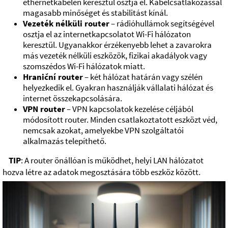
ethernetkábelen keresztül osztja el. Kábelcsatlakozással
magasabb minőséget és stabilitást kínál.
Vezeték nélküli router
– rádióhullámok segítségével
osztja el az internetkapcsolatot Wi-Fi hálózaton
keresztül. Ugyanakkor érzékenyebb lehet a zavarokra
más vezeték nélküli eszközök, fizikai akadályok vagy
szomszédos Wi-Fi hálózatok miatt.
Hraniční router
– két hálózat határán vagy szélén
helyezkedik el. Gyakran használják vállalati hálózat és
internet összekapcsolására.
VPN router
– VPN kapcsolatok kezelése céljából
módosított router. Minden csatlakoztatott eszközt véd,
nemcsak azokat, amelyekbe VPN szolgáltatói
alkalmazás telepíthető.
TIP
: A router önállóan is működhet, helyi LAN hálózatot
hozva létre az adatok megosztására több eszköz között.