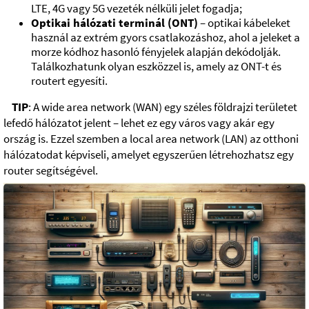
LTE, 4G vagy 5G vezeték nélküli jelet fogadja;
Optikai hálózati terminál (ONT)
– optikai kábeleket
használ az extrém gyors csatlakozáshoz, ahol a jeleket a
morze kódhoz hasonló fényjelek alapján dekódolják.
Találkozhatunk olyan eszközzel is, amely az ONT-t és
routert egyesíti.
TIP
: A wide area network (WAN) egy széles földrajzi területet
lefedő hálózatot jelent – lehet ez egy város vagy akár egy
ország is. Ezzel szemben a local area network (LAN) az otthoni
hálózatodat képviseli, amelyet egyszerűen létrehozhatsz egy
router segítségével.