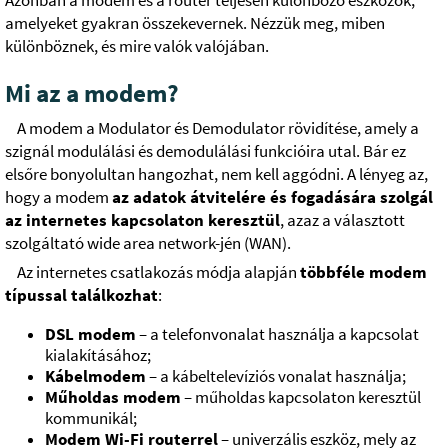
Azonban a modem és a router teljesen különböző eszközök,
amelyeket gyakran összekevernek. Nézzük meg, miben
különböznek, és mire valók valójában.
Mi az a modem?
A modem a Modulator és Demodulator rövidítése, amely a
szignál modulálási és demodulálási funkcióira utal. Bár ez
elsőre bonyolultan hangozhat, nem kell aggódni. A lényeg az,
hogy a modem
az adatok átvitelére és fogadására szolgál
az internetes kapcsolaton keresztül
, azaz a választott
szolgáltató wide area network-jén (WAN).
Az internetes csatlakozás módja alapján
többféle modem
típussal találkozhat
:
DSL modem
– a telefonvonalat használja a kapcsolat
kialakításához;
Kábelmodem
– a kábeltelevíziós vonalat használja;
Műholdas modem
– műholdas kapcsolaton keresztül
kommunikál;
Modem Wi-Fi routerrel
– univerzális eszköz, mely az