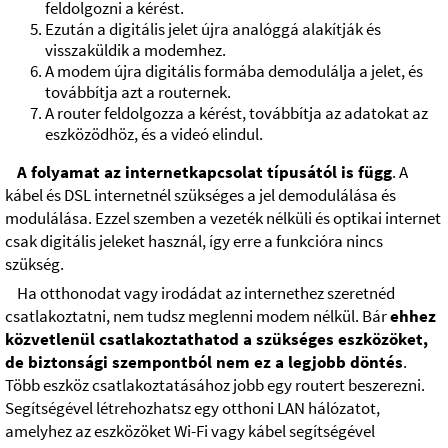
feldolgozni a kérést.
Ezután a digitális jelet újra analóggá alakítják és
visszaküldik a modemhez.
A modem újra digitális formába demodulálja a jelet, és
továbbítja azt a routernek.
A router feldolgozza a kérést, továbbítja az adatokat az
eszközödhöz, és a videó elindul.
A folyamat az internetkapcsolat típusától is függ
. A
kábel és DSL internetnél szükséges a jel demodulálása és
modulálása. Ezzel szemben a vezeték nélküli és optikai internet
csak digitális jeleket használ, így erre a funkcióra nincs
szükség.
Ha otthonodat vagy irodádat az internethez szeretnéd
csatlakoztatni, nem tudsz meglenni modem nélkül. Bár
ehhez
közvetlenül csatlakoztathatod a szükséges eszközöket,
de biztonsági szempontból nem ez a legjobb döntés
.
Több eszköz csatlakoztatásához jobb egy routert beszerezni.
Segítségével létrehozhatsz egy otthoni LAN hálózatot,
amelyhez az eszközöket Wi-Fi vagy kábel segítségével