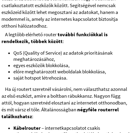
csatlakoztatott eszközök között. Segítségével nemcsak
eszközeid között lehet megosztani az adatokat, hanem a
modemmel is, amely az internetes kapcsolatot biztosítja
otthoni hálózatodhoz.
A legtöbb elérhető router
további funkciókkal is
rendelkezik, többek között
:
QoS (Quality of Service) az adatok prioritásának
meghatározásához,
egyes eszközök blokkolása,
előre meghatározott weboldalak blokkolása,
saját hotspot létrehozása.
Ha új routert szeretnél vásárolni, nem választhatsz azonnal
az első eszközt, amire a boltban rábukkansz. Nagyon függ
attól, hogyan szeretnéd elosztani az internetet otthonodban,
és mit vársz el tőle. Általánosságban
négyféle routerrel
találkozhatsz
:
Kábelrouter
– internetkapcsolatot csakis