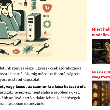
Miért hal
modellek
életünk szerves része. Egyesek csak szórakozásra
Mi az a CD
ására használják, míg mások otthonról végzett
világszert
rs és stabil kapcsolat.
t, vagy lassú, az számunkra kész katasztrófa
artozik, nehéz lesz megtalálni a probléma okát.
kább az útválasztó oldalán lehet. A lehetőségek
észletesebben is ránézünk.