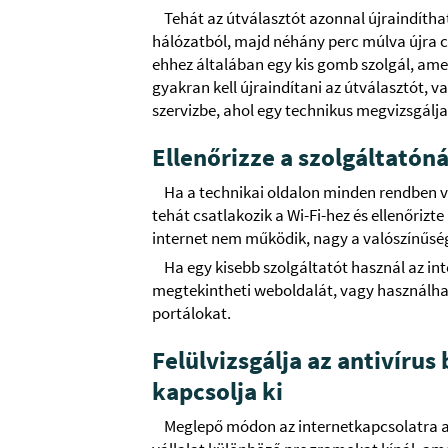
Tehát az útválasztót azonnal újraindítha
hálózatból, majd néhány perc múlva újra cs
ehhez általában egy kis gomb szolgál, ame
gyakran kell újraindítani az útválasztót, va
szervizbe, ahol egy technikus megvizsgálja
Ellenőrizze a szolgáltatóná
Ha a technikai oldalon minden rendben va
tehát csatlakozik a Wi-Fi-hez és ellenőrizte
internet nem működik, nagy a valószínűség
Ha egy kisebb szolgáltatót használ az in
megtekintheti weboldalát, vagy használhatj
portálokat.
Felülvizsgálja az antivírus
kapcsolja ki
Meglepő módon az internetkapcsolatra az 