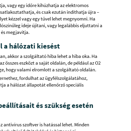
tja, vagy egy időre kihúzhatja az elektromos
atlakoztathatja, és csak ezután indíthatja újra –
lyet kézzel vagy egy tűvel lehet megnyomni. Ha
lószínűleg ideje újítani, vagy legalábbis eljuttatni a
 és megjavítja.
l a hálózati kiesést
n, akkor a szolgáltató hiba lehet a hiba oka. Ha
 az összes eszközt a saját oldalán, de például az O2
e, hogy valami elromlott a szolgáltató oldalán.
ternethez, fordulhat az ügyfélszolgálatához,
a a hálózat állapotát ellenőrző speciális
 beállításait és szükség esetén
antivírus szoftver is hatással lehet. Minden