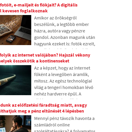
fokozatosan korlátozni ezt a
fotóit, e-mailjeit és fiókjait? A digitális
webhelyek is, bár sok ember
problémát.
l kevesen foglalkoznak
soha nem hallott róla. A
Amikor az örökségről
cikkben elmagyarázzuk, mit
beszélünk, a legtöbb ember
jelent ez a rövidítés, hogyan
házra, autóra vagy pénzre
működik, miért tárolják az
gondol. Azonban magunk után
internetes tartalmat különböző
hagyunk ezeket is: fotók ezreit,
helyeken világszerte, és miért
e-maileket, közösségi média
nehéz ma elképzelni az
folyik az internet valójában? Hajszál vékony
fiókokat vagy a felhőben tárolt
internetet nélküle.
elyek összekötik a kontinenseket
adatokat. Mi történik ezekkel
Az a képzet, hogy az internet
halálunk után, és ki férhet
főként a levegőben áramlik,
hozzájuk? A cikkben
mítosz. Az egész technológiai
megnézzük, hogyan működik a
világ a tengeri homokban lévő
digitális örökség, miért
nehéz hardverre épül. A
lehetnek a hátrahagyottaknak
cikkben megvizsgáljuk a
gondjaik az adatokkal, és
dunk az előfizetési fáradtság miatt, avagy
tengeralatti kábelek
hogyan tehetünk rendet az
íthatjuk meg a pénz eltűnését 4 lépésben
technológiáját. Megtudhatja,
online nyomaink között már
Mennyi pénz távozik havonta a
hogyan működnek az optikai
ma.
számládról online
szálak, mit jelent azok hajókról
szolgáltatásokra? A folyamatos