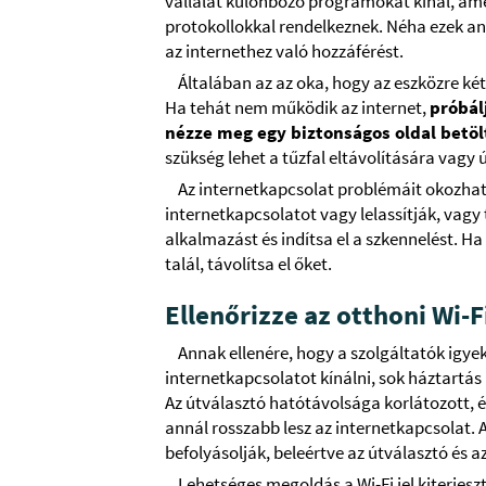
vállalat különböző programokat kínál, amel
protokollokkal rendelkeznek. Néha ezek an
az internethez való hozzáférést.
Általában az az oka, hogy az eszközre ké
Ha tehát nem működik az internet,
próbál
nézze meg egy biztonságos oldal betöl
szükség lehet a tűzfal eltávolítására vagy 
Az internetkapcsolat problémáit okozhat
internetkapcsolatot vagy lelassítják, vagy 
alkalmazást és indítsa el a szkennelést. H
talál, távolítsa el őket.
Ellenőrizze az otthoni Wi-F
Annak ellenére, hogy a szolgáltatók igy
internetkapcsolatot kínálni, sok háztartás
Az útválasztó hatótávolsága korlátozott, é
annál rosszabb lesz az internetkapcsolat. 
befolyásolják, beleértve az útválasztó és a
Lehetséges megoldás a Wi-Fi jel kiterjesz