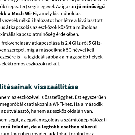
lők (repeater) segítségével. Az igazán
jó minőségű
obb a Mesh Wi-Fi
, amely kis műholdas
ezeték nélküli hálózatot hoz létre a kiválasztott
kus átkapcsolás az eszközök között a műholdas
aximális kapcsolatminőség érdekében.
 frekvenciasáv átkapcsolása is 2.4 GHz-ről 5 GHz-
éven szerepel, míg a másodiknak 5G névvel kell
yezésére is – a legideálisabbak a magasabb helyek
 elektromos eszközök nélkül.
ításainak visszaállítása
nem az eszközével is összefügghet. Ezt egyszerűen
l megpróbál csatlakozni a Wi-Fi-hez. Ha a második
az útválasztó, hanem az eszköz oldalán van.
 sem segít, az egyik megoldás a számítógép hálózati
zerű feladat, de a legtöbb esetben sikerül
 számítógépben röviden adatokat törölni fog a