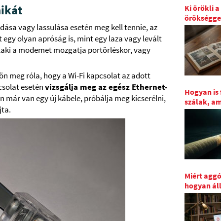
nikát
Ki örökli a 
örökségge
dása vagy lassulása esetén meg kell tennie, az
 egy olyan apróság is, mint egy laza vagy levált
valaki a modemet mozgatja portörléskor, vagy
ön meg róla, hogy a Wi-Fi kapcsolat az adott
csolat esetén
vizsgálja meg az egész Ethernet-
Hogyan is 
hon már van egy új kábele, próbálja meg kicserélni,
szálak, am
jta.
Miért aggó
hogyan áll