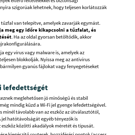
yek eltérő feltételekkel és biztonsági
nyira szigorúak lehetnek, hogy teljesen korlátozzák
t tűzfal van telepítve, amelyek zavarják egymást.
ja meg egy időre kikapcsolni a tűzfalat, és
tését
. Ha az oldal gyorsan betöltődik, akkor
újrakonfigurálására.
ja egy vírus vagy malware is, amelyek az
teljesen blokkolják. Nyissa meg az antivírus
a bármilyen gyanús fájlokat vagy fenyegetéseket
i lefedettségét
ekeznek meglehetősen jó minőségű és stabil
 még mindig küzd a Wi-Fi jel gyenge lefedettségével.
s minél távolabb van az eszköz az útválasztótól,
A jel hatótávolságát egyéb tényezők is
z eszköz közötti akadályok méretét és típusát.
tése kiegészítő routerek, hozzáférési pontok (access