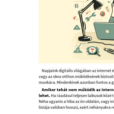
Napjaink digitális világában az internet 
vagy az okos otthon működésének biztosít
munkára. Mindenkinek azonban fontos a gyo
Amikor tehát nem működik az interne
lehet.
Ha ráadásul teljesen laikusok közé t
Néha ugyanis a hiba az ön oldalán, vagy in
listája valóban hosszú, ezért néhányukra r