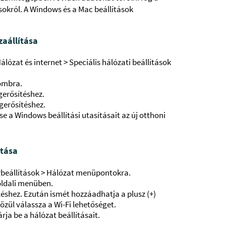
ásokról. A Windows és a Mac beállítások
.
zaállítása
lózat és internet > Speciális hálózati beállítások
gombra.
gerősítéshez.
gerősítéshez.
se a Windows beállítási utasításait az új otthoni
ítása
rbeállítások > Hálózat menüpontokra.
 oldali menüben.
léshez. Ezután ismét hozzáadhatja a plusz (+)
özül válassza a Wi-Fi lehetőséget.
ja be a hálózat beállításait.