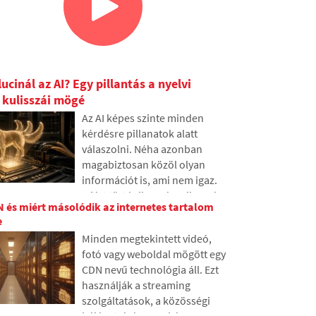
lucinál az AI? Egy pillantás a nyelvi
 kulisszái mögé
Az AI képes szinte minden
kérdésre pillanatok alatt
válaszolni. Néha azonban
magabiztosan közöl olyan
információt is, ami nem igaz.
Miért történik ez, és mik azok
N és miért másolódik az internetes tartalom
az úgynevezett AI
e
hallucinációk? A cikkben
Minden megtekintett videó,
elmagyarázzuk, hogyan
fotó vagy weboldal mögött egy
működnek a nagy nyelvi
CDN nevű technológia áll. Ezt
modellek, miért hoznak néha
használják a streaming
valótlan válaszokat, és hogyan
szolgáltatások, a közösségi
próbálják a fejlesztők
hálózatok és a szokásos