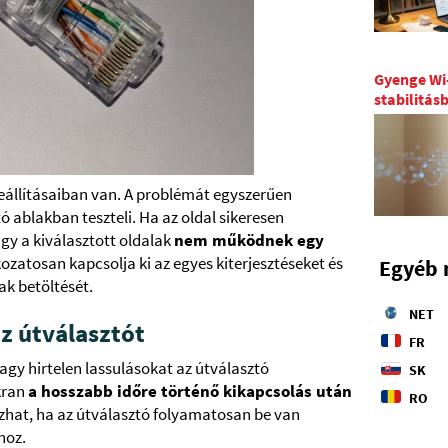
Gyenge Wi-
stabilitás
eállításaiban van. A problémát egyszerűen
 ablakban teszteli. Ha az oldal sikeresen
gy a kiválasztott oldalak
nem működnek egy
kozatosan kapcsolja ki az egyes kiterjesztéseket és
Egyéb 
ak betöltését.
NET
az útválasztót
FR
gy hirtelen lassulásokat az útválasztó
SK
kran
a hosszabb időre történő kikapcsolás után
RO
zhat, ha az útválasztó folyamatosan be van
hoz.