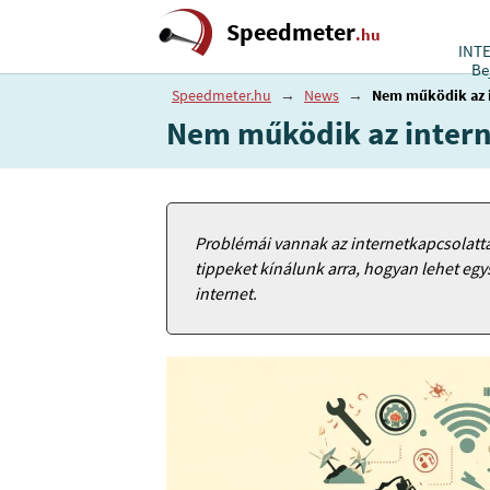
Speedmeter
.hu
INT
Be
Speedmeter.hu
→
News
→
Nem működik az i
Nem működik az intern
Problémái vannak az internetkapcsolatt
tippeket kínálunk arra, hogyan lehet eg
internet.