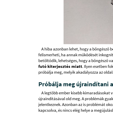
A hiba azonban lehet, hogy a böngésző b
felismerheti, ha annak működését inkognitó
betöltődik, lehetséges, hogy a böngésző va
futó kiterjesztés miatt
. Ilyen esetben fo
próbálja meg, melyik akadályozza az oldal
Próbálja meg újraindítani 
A legtöbb ember kisebb kimaradásokat va
újraindításával old meg. A problémák gya
jelentkeznek. Azonban az is problémát oko
kapcsolva, és nincs elég helye a megújulás