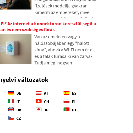
való lefektetése, és hogyan
fizetések modellje gyakran
váltak az óceánok mélyei
kimeríti az embereket, mivel
geopolitikai harctérré.
rengeteg apró összeg tűnik el a
Fi? Az internet a konnektoron keresztül segít a
pénztárcából, amelyek
ban és nem szükséges fúrás
fokozatosan váratlanul magas
Van az emeletén vagy a
összegekké gyűlnek össze. A
hálószobájában egy "halott
szövegben a 2026-os friss
zóna", ahová a Wi-Fi nem ér el,
adatokra támaszkodunk,
és a falak fúrása ki van zárva?
megmutatjuk a szakadékot a
Tudja meg, hogyan
becsléseink és a valóság
használhatja ki az elektromos
között, és négy konkrét lépést
vezetékeket, amelyek már a
kínálunk annak érdekében,
nyelvi változatok
falakban vannak, hogy az
hogy nagyobb kontroll alatt
internetet az elektromos
tarthassuk a kiadásainkat.
DE
AT
ES
hálózaton keresztül közvetítse.
A cikkben bemutatjuk, hogyan
IT
CH
PL
működik egy modern
UK
JP
PT
powerline adapter, miért képes
CZ
a 4K streaming és játékok
lekezelésére, és mire érdemes