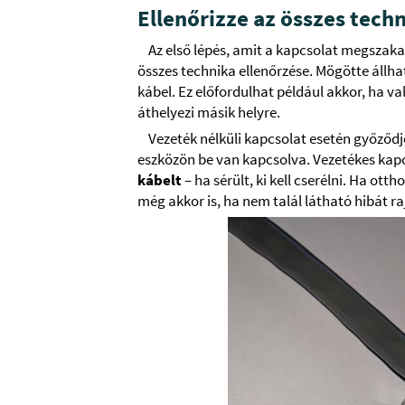
Ellenőrizze az összes tech
Az első lépés, amit a kapcsolat megszaka
összes technika ellenőrzése. Mögötte állhat
kábel. Ez előfordulhat például akkor, ha 
áthelyezi másik helyre.
Vezeték nélküli kapcsolat esetén győződj
eszközön be van kapcsolva. Vezetékes kap
kábelt
– ha sérült, ki kell cserélni. Ha ott
még akkor is, ha nem talál látható hibát ra