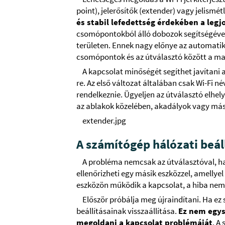
point), jelerősítők (extender) vagy jelismét
és stabil lefedettség érdekében a legj
csomópontokból álló dobozok segítségével v
területen. Ennek nagy előnye az automati
csomópontok és az útválasztó között a m
A kapcsolat minőségét segíthet javítani a
re. Az első változat általában csak Wi-Fi n
rendelkeznie. Ügyeljen az útválasztó elhel
az ablakok közelében, akadályok vagy más
extender.jpg
A számítógép hálózati beáll
A probléma nemcsak az útválasztóval, ha
ellenőrizheti egy másik eszközzel, amellye
eszközön működik a kapcsolat, a hiba nem 
Először próbálja meg újraindítani. Ha ez
beállításainak visszaállítása.
Ez nem egys
megoldani a kapcsolat problémáját
. A