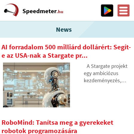
Speedmeter
.hu
News
AI forradalom 500 milliárd dollárért: Segít-
e az USA-nak a Stargate pr...
A Stargate projekt
egy ambiciózus
kezdeményezés,
amelynek célja az
Egyesült Államok
mesterséges
intelligencia
infrastruktúrájának
RoboMind: Tanítsa meg a gyerekeket
létrehozása. A cél
robotok programozására
500 milliárd dollár