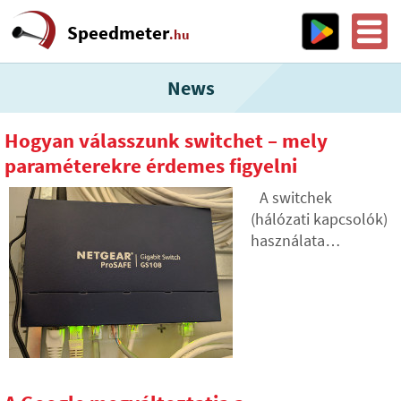
Speedmeter
.hu
News
Hogyan válasszunk switchet – mely
paraméterekre érdemes figyelni
A switchek
(hálózati kapcsolók)
használata
manapság
elsősorban a
vállalati hálózatok
kiváltsága, de
megtalálják
alkalmazásukat az
otthoni